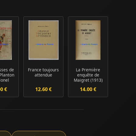
sses de
France toujours
La Première
Planton
attendue
enquête de
lonel
Maigret (1913)
llot
00 €
12.60 €
14.00 €