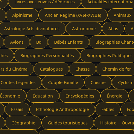
P
Livres avec envois / dédicaces
Actualités internationa
Alpinisme
Ancien Régime (XVIe-XVIIIe)
Animaux
Astrologie Arts divinatoires
Astronomie
Atlas
A
Avions
Bd
Bébés Enfants
Biographies Chant
phes
Biographies Personnalités
Biographies Politiques 
ers du Cinéma
Catalogues
Chasse
Chemin de fer
Contes Légendes
Couple Famille
Cuisine
Cyclism
Économie
Éducation
Encyclopédies
Énergie
Essais
Ethnologie Anthropologie
Fables
Foo
Géographie
Guides touristiques
Histoire -- Ouv