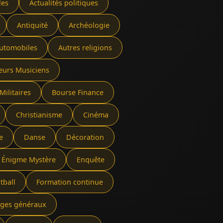
les
Actualités politiques
Antiquité
Archéologie
utomobiles
Autres religions
eurs Musiciens
Militaires
Bourse Finance
Christianisme
Cinéma
e
Danse
Décoration
Énigme Mystère
Enquête
tball
Formation continue
rages généraux