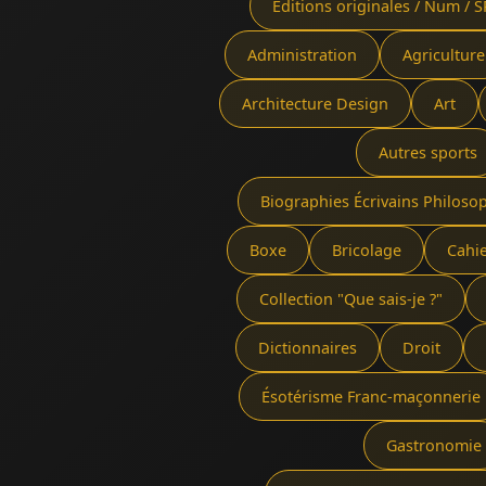
Éditions originales / Num / S
Administration
Agriculture
Architecture Design
Art
Autres sports
Biographies Écrivains Philoso
Boxe
Bricolage
Cahi
Collection "Que sais-je ?"
Dictionnaires
Droit
Ésotérisme Franc-maçonnerie
Gastronomie