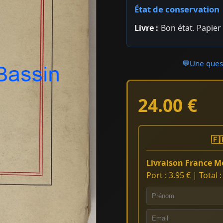
État de conservation
Livre :
Bon état. Papie
💬
Une quest
24.00 €
🇫
Livraison France Mé
Port : 3.95 € | Total 