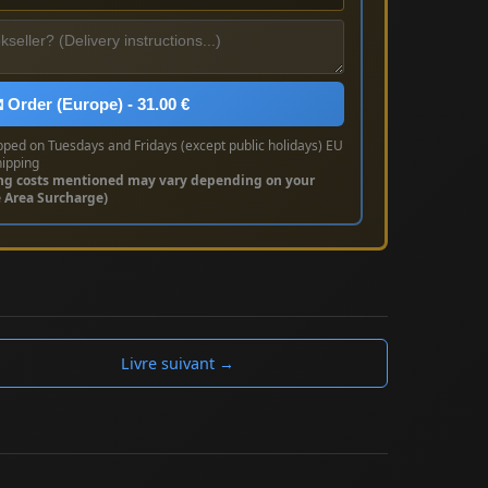
 Order (Europe) - 31.00 €
pped on Tuesdays and Fridays (except public holidays) EU
hipping
ng costs mentioned may vary depending on your
e Area Surcharge)
Livre suivant →