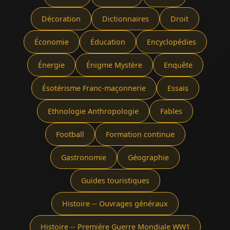
Décoration
Dictionnaires
Droit
Économie
Éducation
Encyclopédies
Énergie
Énigme Mystère
Enquête
Ésotérisme Franc-maçonnerie
Essais
Ethnologie Anthropologie
Fables
Football
Formation continue
Gastronomie
Géographie
Guides touristiques
Histoire -- Ouvrages généraux
Histoire -- Première Guerre Mondiale WW1