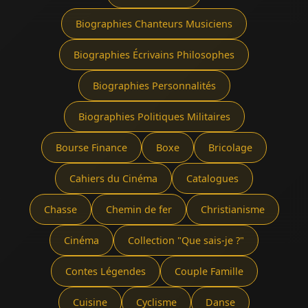
Biographies Chanteurs Musiciens
Biographies Écrivains Philosophes
Biographies Personnalités
Biographies Politiques Militaires
Bourse Finance
Boxe
Bricolage
Cahiers du Cinéma
Catalogues
Chasse
Chemin de fer
Christianisme
Cinéma
Collection "Que sais-je ?"
Contes Légendes
Couple Famille
Cuisine
Cyclisme
Danse