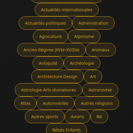
Actualités internationales
Actualités politiques
Administration
Agriculture
Alpinisme
Ancien Régime (XVIe-XVIIIe)
Animaux
Antiquité
Archéologie
Architecture Design
Art
Astrologie Arts divinatoires
Astronomie
Atlas
Automobiles
Autres religions
Autres sports
Avions
Bd
Bébés Enfants