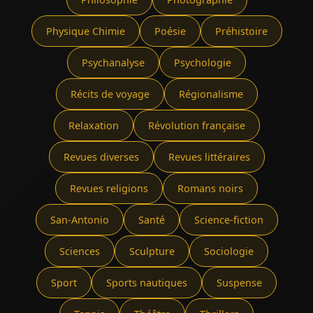
Physique Chimie
Poésie
Préhistoire
Psychanalyse
Psychologie
Récits de voyage
Régionalisme
Relaxation
Révolution française
Revues diverses
Revues littéraires
Revues religions
Romans noirs
San-Antonio
Santé
Science-fiction
Sciences
Sculpture
Sociologie
Sport
Sports nautiques
Suspense