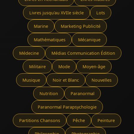
Livres jusqu'au XVIIe siècle
Lots
Marine
Marketing Publicité
Mathématiques
Mécanique
Médecine
Médias Communication Édition
Militaire
Mode
Moyen-âge
Musique
Noir et Blanc
Nouvelles
Nutrition
Paranormal
Paranormal Parapsychologie
Partitions Chansons
Pêche
Peinture
Philosophie
Photographie