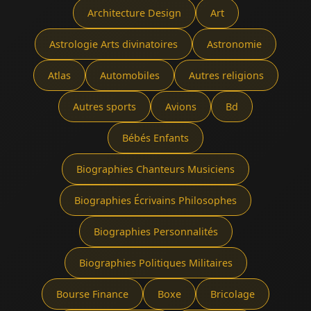
Architecture Design
Art
Astrologie Arts divinatoires
Astronomie
Atlas
Automobiles
Autres religions
Autres sports
Avions
Bd
Bébés Enfants
Biographies Chanteurs Musiciens
Biographies Écrivains Philosophes
Biographies Personnalités
Biographies Politiques Militaires
Bourse Finance
Boxe
Bricolage