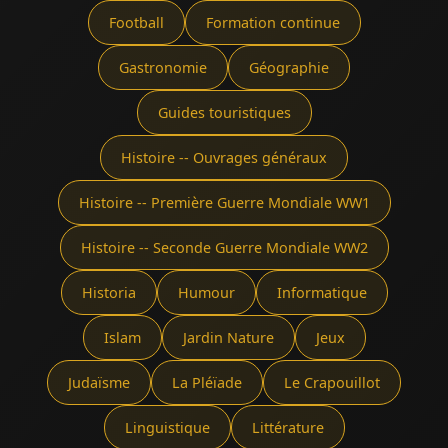
Football
Formation continue
Gastronomie
Géographie
Guides touristiques
Histoire -- Ouvrages généraux
Histoire -- Première Guerre Mondiale WW1
Histoire -- Seconde Guerre Mondiale WW2
Historia
Humour
Informatique
Islam
Jardin Nature
Jeux
Judaïsme
La Pléïade
Le Crapouillot
Linguistique
Littérature