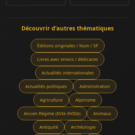
Découvrir d'autres thématiques
Éditions originales / Num / SP
Livres avec envois / dédicaces
Actualités internationales
Actualités politiques
Administration
Agriculture
Alpinisme
Ancien Régime (XVIe-XVIIIe)
Animaux
Antiquité
Archéologie