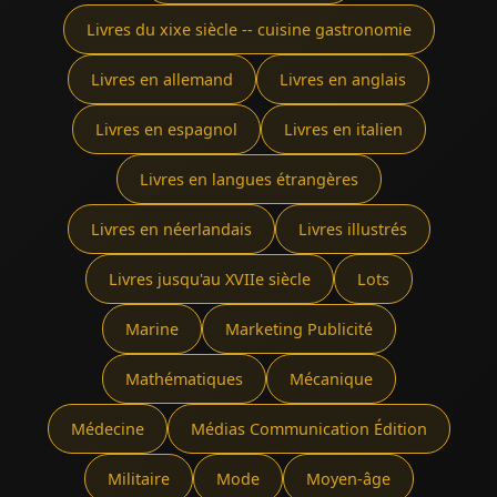
Livres du xixe siècle -- cuisine gastronomie
Livres en allemand
Livres en anglais
Livres en espagnol
Livres en italien
Livres en langues étrangères
Livres en néerlandais
Livres illustrés
Livres jusqu'au XVIIe siècle
Lots
Marine
Marketing Publicité
Mathématiques
Mécanique
Médecine
Médias Communication Édition
Militaire
Mode
Moyen-âge