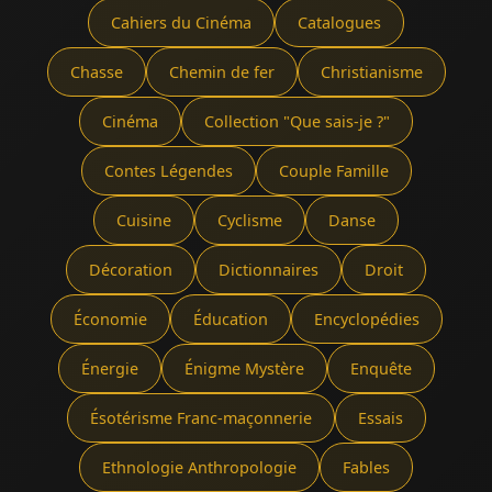
Cahiers du Cinéma
Catalogues
Chasse
Chemin de fer
Christianisme
Cinéma
Collection "Que sais-je ?"
Contes Légendes
Couple Famille
Cuisine
Cyclisme
Danse
Décoration
Dictionnaires
Droit
Économie
Éducation
Encyclopédies
Énergie
Énigme Mystère
Enquête
Ésotérisme Franc-maçonnerie
Essais
Ethnologie Anthropologie
Fables