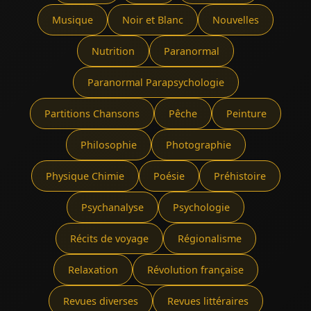
Musique
Noir et Blanc
Nouvelles
Nutrition
Paranormal
Paranormal Parapsychologie
Partitions Chansons
Pêche
Peinture
Philosophie
Photographie
Physique Chimie
Poésie
Préhistoire
Psychanalyse
Psychologie
Récits de voyage
Régionalisme
Relaxation
Révolution française
Revues diverses
Revues littéraires