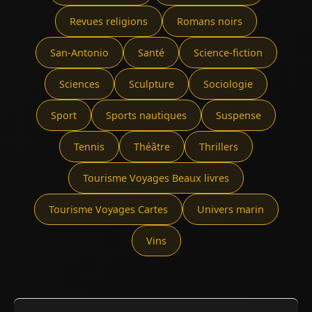
Revues religions
Romans noirs
San-Antonio
Santé
Science-fiction
Sciences
Sculpture
Sociologie
Sport
Sports nautiques
Suspense
Tennis
Théâtre
Thrillers
Tourisme Voyages Beaux livres
Tourisme Voyages Cartes
Univers marin
Vins