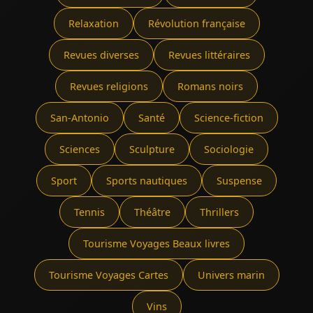
Relaxation
Révolution française
Revues diverses
Revues littéraires
Revues religions
Romans noirs
San-Antonio
Santé
Science-fiction
Sciences
Sculpture
Sociologie
Sport
Sports nautiques
Suspense
Tennis
Théâtre
Thrillers
Tourisme Voyages Beaux livres
Tourisme Voyages Cartes
Univers marin
Vins