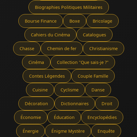
Biographies Politiques Militaires
Bourse Finance
Boxe
Bricolage
Cahiers du Cinéma
Catalogues
Chasse
Chemin de fer
Christianisme
Cinéma
Collection "Que sais-je ?"
Contes Légendes
Couple Famille
Cuisine
Cyclisme
Danse
Décoration
Dictionnaires
Droit
Économie
Éducation
Encyclopédies
Énergie
Énigme Mystère
Enquête