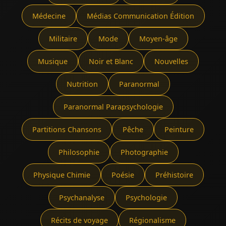
Médecine
Médias Communication Édition
Militaire
Mode
Moyen-âge
Musique
Noir et Blanc
Nouvelles
Nutrition
Paranormal
Paranormal Parapsychologie
Partitions Chansons
Pêche
Peinture
Philosophie
Photographie
Physique Chimie
Poésie
Préhistoire
Psychanalyse
Psychologie
Récits de voyage
Régionalisme