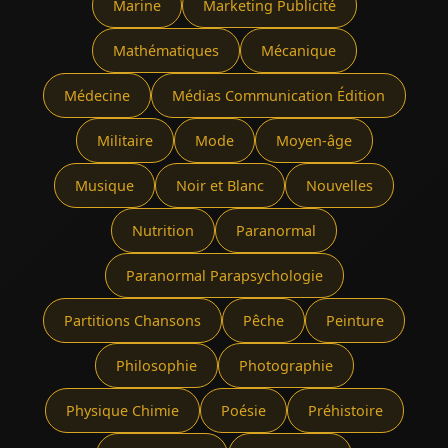
Marine
Marketing Publicité
Mathématiques
Mécanique
Médecine
Médias Communication Édition
Militaire
Mode
Moyen-âge
Musique
Noir et Blanc
Nouvelles
Nutrition
Paranormal
Paranormal Parapsychologie
Partitions Chansons
Pêche
Peinture
Philosophie
Photographie
Physique Chimie
Poésie
Préhistoire