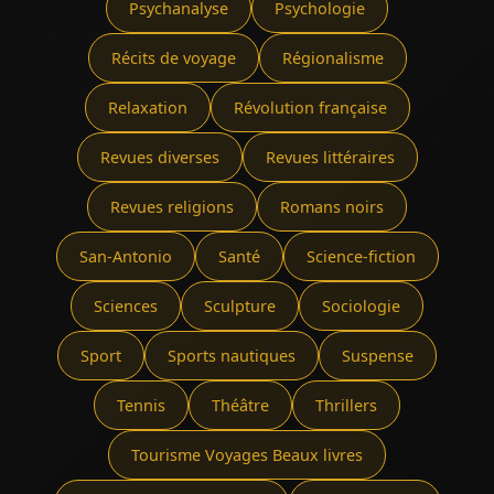
Psychanalyse
Psychologie
Récits de voyage
Régionalisme
Relaxation
Révolution française
Revues diverses
Revues littéraires
Revues religions
Romans noirs
San-Antonio
Santé
Science-fiction
Sciences
Sculpture
Sociologie
Sport
Sports nautiques
Suspense
Tennis
Théâtre
Thrillers
Tourisme Voyages Beaux livres