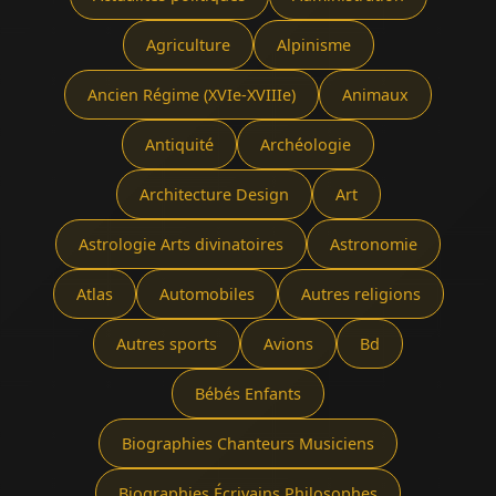
Agriculture
Alpinisme
Ancien Régime (XVIe-XVIIIe)
Animaux
Antiquité
Archéologie
Architecture Design
Art
Astrologie Arts divinatoires
Astronomie
Atlas
Automobiles
Autres religions
Autres sports
Avions
Bd
Bébés Enfants
Biographies Chanteurs Musiciens
Biographies Écrivains Philosophes