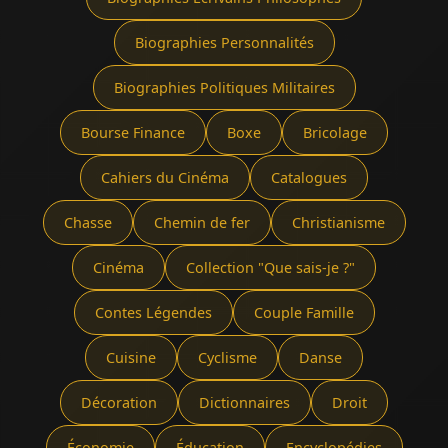
Biographies Personnalités
Biographies Politiques Militaires
Bourse Finance
Boxe
Bricolage
Cahiers du Cinéma
Catalogues
Chasse
Chemin de fer
Christianisme
Cinéma
Collection "Que sais-je ?"
Contes Légendes
Couple Famille
Cuisine
Cyclisme
Danse
Décoration
Dictionnaires
Droit
Économie
Éducation
Encyclopédies