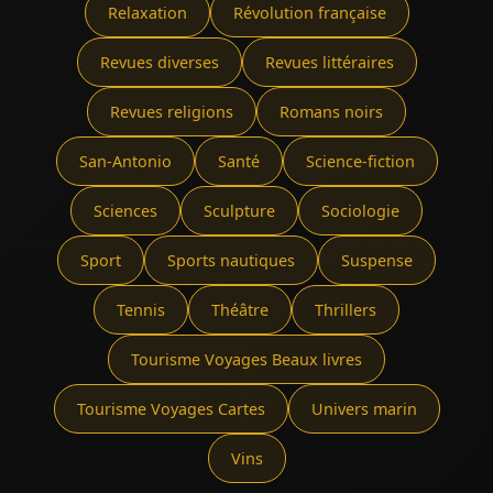
Relaxation
Révolution française
Revues diverses
Revues littéraires
Revues religions
Romans noirs
San-Antonio
Santé
Science-fiction
Sciences
Sculpture
Sociologie
Sport
Sports nautiques
Suspense
Tennis
Théâtre
Thrillers
Tourisme Voyages Beaux livres
Tourisme Voyages Cartes
Univers marin
Vins