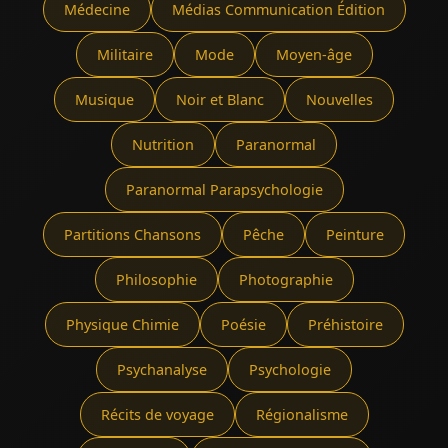
Médecine
Médias Communication Édition
Militaire
Mode
Moyen-âge
Musique
Noir et Blanc
Nouvelles
Nutrition
Paranormal
Paranormal Parapsychologie
Partitions Chansons
Pêche
Peinture
Philosophie
Photographie
Physique Chimie
Poésie
Préhistoire
Psychanalyse
Psychologie
Récits de voyage
Régionalisme