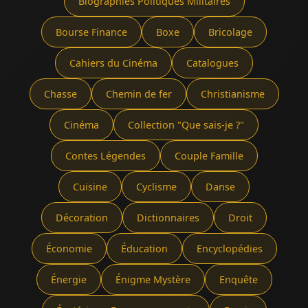
Biographies Politiques Militaires
Bourse Finance
Boxe
Bricolage
Cahiers du Cinéma
Catalogues
Chasse
Chemin de fer
Christianisme
Cinéma
Collection "Que sais-je ?"
Contes Légendes
Couple Famille
Cuisine
Cyclisme
Danse
Décoration
Dictionnaires
Droit
Économie
Éducation
Encyclopédies
Énergie
Énigme Mystère
Enquête