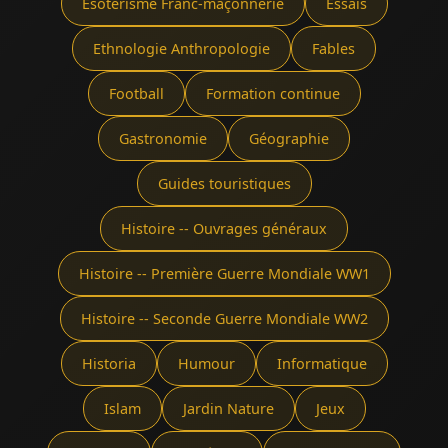
Ésotérisme Franc-maçonnerie
Essais
Ethnologie Anthropologie
Fables
Football
Formation continue
Gastronomie
Géographie
Guides touristiques
Histoire -- Ouvrages généraux
Histoire -- Première Guerre Mondiale WW1
Histoire -- Seconde Guerre Mondiale WW2
Historia
Humour
Informatique
Islam
Jardin Nature
Jeux