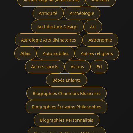
Antiquité
Archéologie
Architecture Design
Art
Astrologie Arts divinatoires
Astronomie
Atlas
Automobiles
Autres religions
Autres sports
Avions
Bd
Bébés Enfants
Biographies Chanteurs Musiciens
Biographies Écrivains Philosophes
Biographies Personnalités