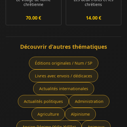
chrétienne
chrétiens
70.00 €
14.00 €
Découvrir d'autres thématiques
Éditions originales / Num / SP
Livres avec envois / dédicaces
Actualités internationales
Actualités politiques
Administration
Agriculture
Alpinisme
Ancien Régime (XVIe-XVIIIe)
Animaux