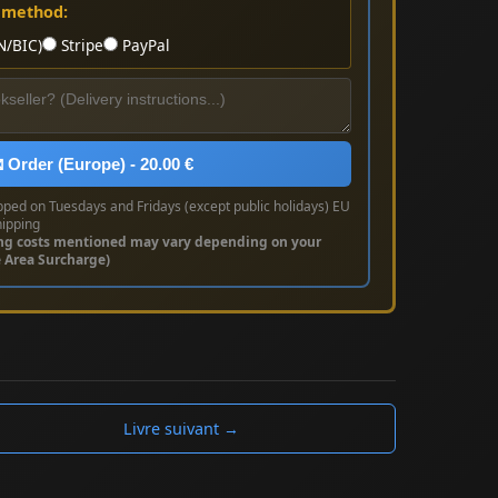
 method:
N/BIC)
Stripe
PayPal
 Order (Europe) - 20.00 €
pped on Tuesdays and Fridays (except public holidays) EU
hipping
ng costs mentioned may vary depending on your
e Area Surcharge)
Livre suivant →