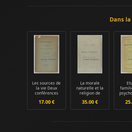
Dans la
Les sources de
La morale
Et
la vie Deux
naturelle et la
famil
conférences
religion de
psycho
faites à l'Aula ...
l'humanité
de m
17.00 €
35.00 €
25.