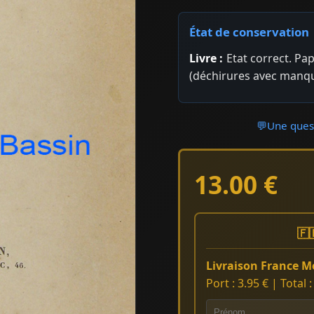
État de conservation
Livre :
Etat correct. Pa
(déchirures avec manq
💬
Une quest
13.00 €
🇫
Livraison France Mé
Port : 3.95 € | Total 