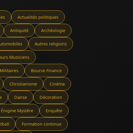
les
Actualités politiques
Antiquité
Archéologie
utomobiles
Autres religions
eurs Musiciens
Militaires
Bourse Finance
Christianisme
Cinéma
e
Danse
Décoration
Énigme Mystère
Enquête
tball
Formation continue