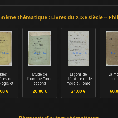
 même thématique : Livres du XIXe siècle -- Phi
udes
Etude de
Leçons de
La mo
ières de
l'homme Tome
littérature et de
posi
logie et
second
morale, Tome
orale
second
00 €
20.00 €
21.00 €
60.
Découvrir d'autres thématiques