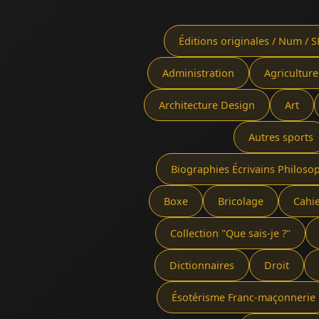
Éditions originales / Num / S
Administration
Agriculture
Architecture Design
Art
Autres sports
Biographies Écrivains Philoso
Boxe
Bricolage
Cahi
Collection "Que sais-je ?"
Dictionnaires
Droit
Ésotérisme Franc-maçonnerie