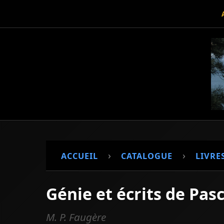
›
›
ACCUEIL
CATALOGUE
LIVRE
Génie et écrits de Pasc
M. P. Faugère