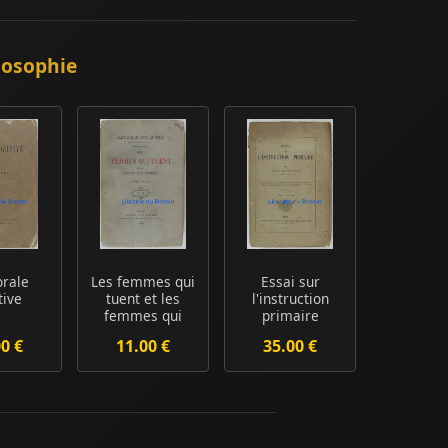
losophie
rale
Les femmes qui
Essai sur
tive
tuent et les
l'instruction
femmes qui
primaire
votent
00 €
11.00 €
35.00 €