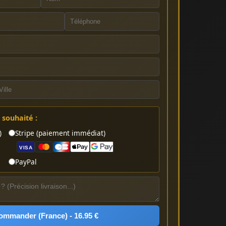
souhaité :
)
Stripe (paiement immédiat)
VISA
PayPal
ommander (France) - 16.95 €