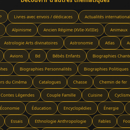
P
Livres avec envois / dédicaces
Actualités internationa
Alpinisme
Ancien Régime (XVIe-XVIIIe)
Animaux
Astrologie Arts divinatoires
Astronomie
Atlas
A
Avions
Bd
Bébés Enfants
Biographies Chant
phes
Biographies Personnalités
Biographies Politiques 
ers du Cinéma
Catalogues
Chasse
Chemin de fer
Contes Légendes
Couple Famille
Cuisine
Cyclism
Économie
Éducation
Encyclopédies
Énergie
Essais
Ethnologie Anthropologie
Fables
Foo