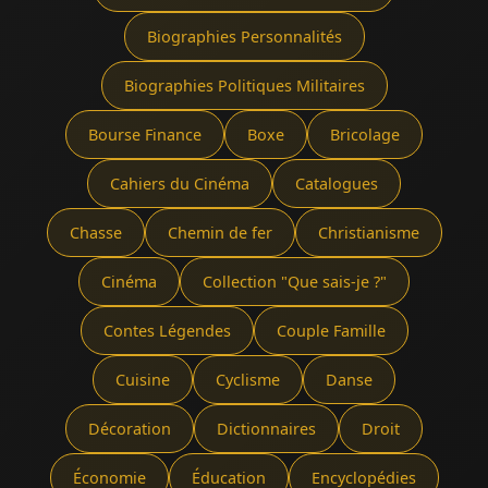
Biographies Personnalités
Biographies Politiques Militaires
Bourse Finance
Boxe
Bricolage
Cahiers du Cinéma
Catalogues
Chasse
Chemin de fer
Christianisme
Cinéma
Collection "Que sais-je ?"
Contes Légendes
Couple Famille
Cuisine
Cyclisme
Danse
Décoration
Dictionnaires
Droit
Économie
Éducation
Encyclopédies