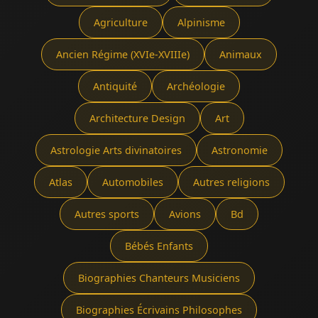
Agriculture
Alpinisme
Ancien Régime (XVIe-XVIIIe)
Animaux
Antiquité
Archéologie
Architecture Design
Art
Astrologie Arts divinatoires
Astronomie
Atlas
Automobiles
Autres religions
Autres sports
Avions
Bd
Bébés Enfants
Biographies Chanteurs Musiciens
Biographies Écrivains Philosophes