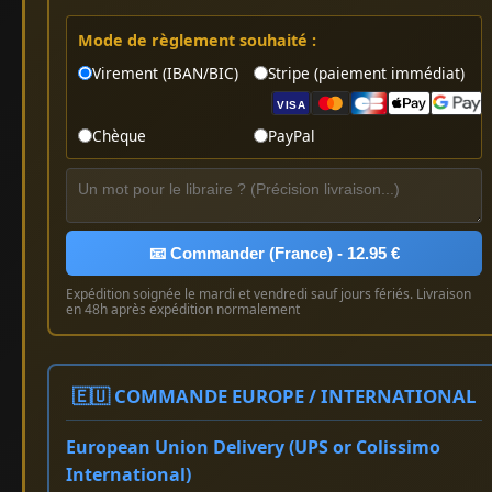
Mode de règlement souhaité :
Virement (IBAN/BIC)
Stripe (paiement immédiat)
VISA
Chèque
PayPal
📧 Commander (France) - 12.95 €
Expédition soignée le mardi et vendredi sauf jours fériés. Livraison
en 48h après expédition normalement
🇪🇺 COMMANDE EUROPE / INTERNATIONAL
European Union Delivery (UPS or Colissimo
International)