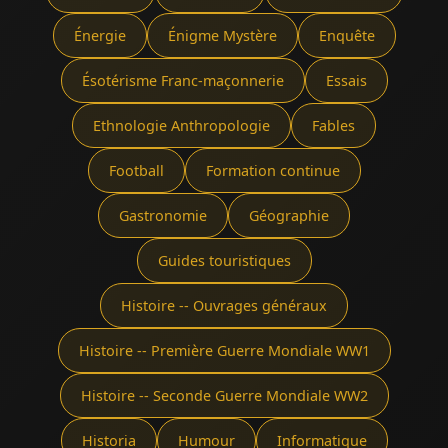
Énergie
Énigme Mystère
Enquête
Ésotérisme Franc-maçonnerie
Essais
Ethnologie Anthropologie
Fables
Football
Formation continue
Gastronomie
Géographie
Guides touristiques
Histoire -- Ouvrages généraux
Histoire -- Première Guerre Mondiale WW1
Histoire -- Seconde Guerre Mondiale WW2
Historia
Humour
Informatique