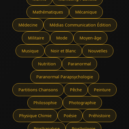
Mathématiques
Mécanique
Médecine
Médias Communication Édition
Militaire
Mode
Moyen-âge
Musique
Noir et Blanc
Nouvelles
Nutrition
Paranormal
Paranormal Parapsychologie
Partitions Chansons
Pêche
Peinture
Philosophie
Photographie
Physique Chimie
Poésie
Préhistoire
Psychanalyse
Psychologie