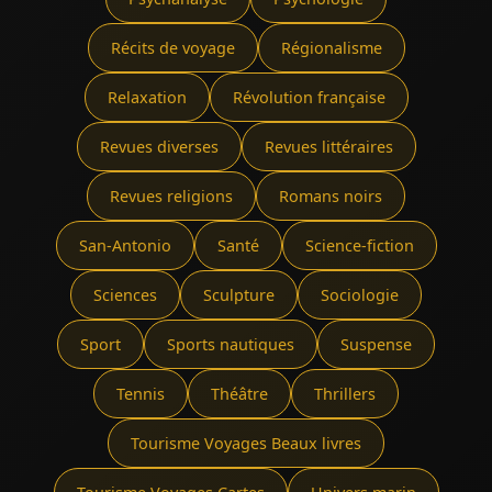
Récits de voyage
Régionalisme
Relaxation
Révolution française
Revues diverses
Revues littéraires
Revues religions
Romans noirs
San-Antonio
Santé
Science-fiction
Sciences
Sculpture
Sociologie
Sport
Sports nautiques
Suspense
Tennis
Théâtre
Thrillers
Tourisme Voyages Beaux livres