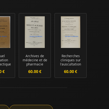
uel
Archives de
Recherches
ation
médecine et de
cliniques sur
actique
pharmacie
l'auscultation
e les
militaires Tome
des organes
0 €
60.00 €
60.00 €
s v...
24...
res...