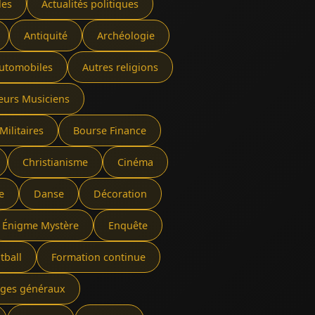
les
Actualités politiques
Antiquité
Archéologie
utomobiles
Autres religions
eurs Musiciens
Militaires
Bourse Finance
Christianisme
Cinéma
e
Danse
Décoration
Énigme Mystère
Enquête
tball
Formation continue
rages généraux