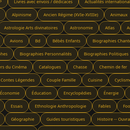
P
Livres avec envois / dédicaces
Actualités internationa
Alpinisme
Ancien Régime (XVIe-XVIIIe)
Animaux
Astrologie Arts divinatoires
Astronomie
Atlas
A
Avions
Bd
Bébés Enfants
Biographies Chant
phes
Biographies Personnalités
Biographies Politiques 
ers du Cinéma
Catalogues
Chasse
Chemin de fer
Contes Légendes
Couple Famille
Cuisine
Cyclism
Économie
Éducation
Encyclopédies
Énergie
Essais
Ethnologie Anthropologie
Fables
Foo
Géographie
Guides touristiques
Histoire -- Ouv