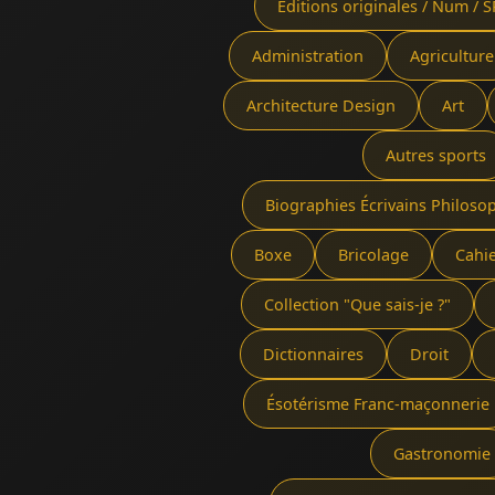
Éditions originales / Num / S
Administration
Agriculture
Architecture Design
Art
Autres sports
Biographies Écrivains Philoso
Boxe
Bricolage
Cahi
Collection "Que sais-je ?"
Dictionnaires
Droit
Ésotérisme Franc-maçonnerie
Gastronomie