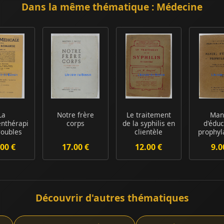
Dans la même thématique : Médecine
La
Notre frère
Le traitement
Man
enthérapie
corps
de la syphilis en
d'éduc
roubles
clientèle
prophyl
moteurs
L'indispensab...
contr
00 €
17.00 €
12.00 €
9.0
xtré...
maladie
Découvrir d'autres thématiques