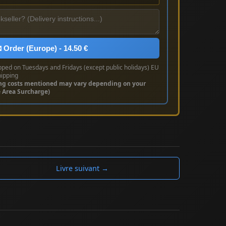
 Order (Europe) - 14.50 €
pped on Tuesdays and Fridays (except public holidays) EU
hipping
ng costs mentioned may vary depending on your
e Area Surcharge)
Livre suivant →