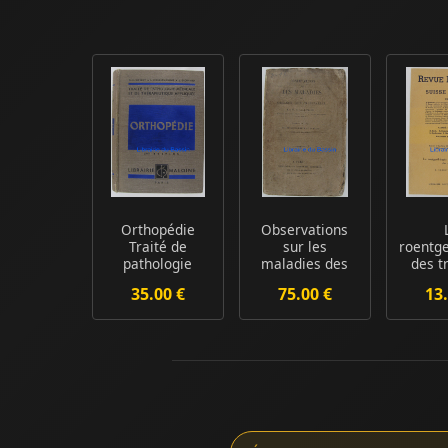
Orthopédie
Observations
Traité de
sur les
roentg
pathologie
maladies des
des t
médicale et de
organes génito-
vaso-
35.00 €
75.00 €
13.
thérapeu...
urinai...
des e