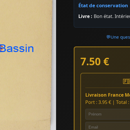
État de conservation
Livre :
Bon état. Intéri
💬
Une quest
7.50 €
🇫
Livraison France Mé
Port : 3.95 € | Total 