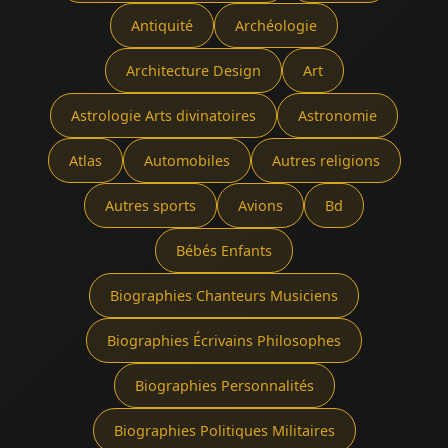
Antiquité
Archéologie
Architecture Design
Art
Astrologie Arts divinatoires
Astronomie
Atlas
Automobiles
Autres religions
Autres sports
Avions
Bd
Bébés Enfants
Biographies Chanteurs Musiciens
Biographies Écrivains Philosophes
Biographies Personnalités
Biographies Politiques Militaires