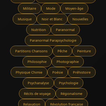
Militaire
Mode
Moyen-âge
Musique
Noir et Blanc
Nouvelles
Nutrition
Paranormal
Paranormal Parapsychologie
Partitions Chansons
Pêche
Peinture
Philosophie
Photographie
Physique Chimie
Poésie
Préhistoire
Psychanalyse
Psychologie
Récits de voyage
Régionalisme
Relaxation
Révolution française