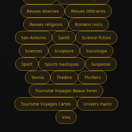
Revues diverses
Revues littéraires
Revues religions
Romans noirs
San-Antonio
Santé
Science-fiction
Sciences
Sculpture
Sociologie
Sport
Sports nautiques
Suspense
Tennis
Théâtre
Thrillers
Tourisme Voyages Beaux livres
Tourisme Voyages Cartes
Univers marin
Vins