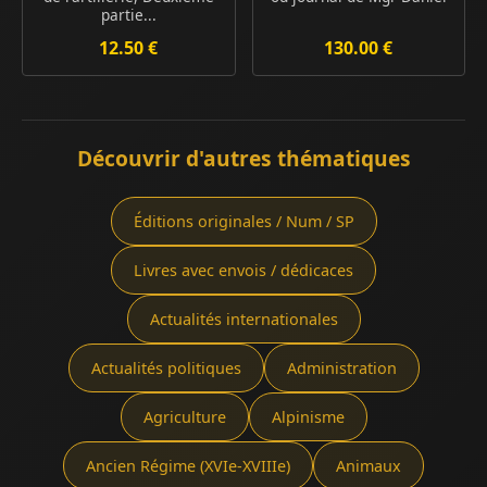
partie...
12.50 €
130.00 €
Découvrir d'autres thématiques
Éditions originales / Num / SP
Livres avec envois / dédicaces
Actualités internationales
Actualités politiques
Administration
Agriculture
Alpinisme
Ancien Régime (XVIe-XVIIIe)
Animaux