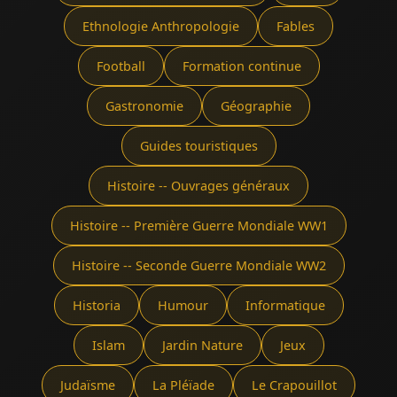
Ethnologie Anthropologie
Fables
Football
Formation continue
Gastronomie
Géographie
Guides touristiques
Histoire -- Ouvrages généraux
Histoire -- Première Guerre Mondiale WW1
Histoire -- Seconde Guerre Mondiale WW2
Historia
Humour
Informatique
Islam
Jardin Nature
Jeux
Judaïsme
La Pléïade
Le Crapouillot