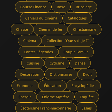
Bourse Finance
Boxe
Bricolage
Cahiers du Cinéma
Catalogues
Chasse
Chemin de fer
Christianisme
Cinéma
Collection "Que sais-je ?"
Contes Légendes
Couple Famille
Cuisine
Cyclisme
Danse
Décoration
Dictionnaires
Droit
Économie
Éducation
Encyclopédies
Énergie
Énigme Mystère
Enquête
Ésotérisme Franc-maçonnerie
Essais