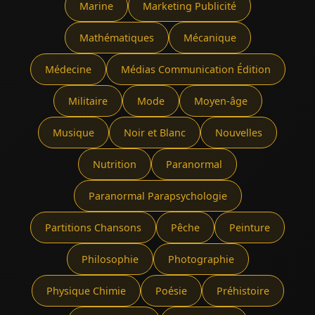
Marine
Marketing Publicité
Mathématiques
Mécanique
Médecine
Médias Communication Édition
Militaire
Mode
Moyen-âge
Musique
Noir et Blanc
Nouvelles
Nutrition
Paranormal
Paranormal Parapsychologie
Partitions Chansons
Pêche
Peinture
Philosophie
Photographie
Physique Chimie
Poésie
Préhistoire