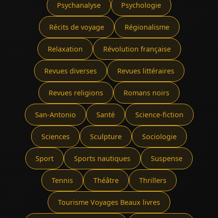
Psychanalyse
Psychologie
Récits de voyage
Régionalisme
Relaxation
Révolution française
Revues diverses
Revues littéraires
Revues religions
Romans noirs
San-Antonio
Santé
Science-fiction
Sciences
Sculpture
Sociologie
Sport
Sports nautiques
Suspense
Tennis
Théâtre
Thrillers
Tourisme Voyages Beaux livres