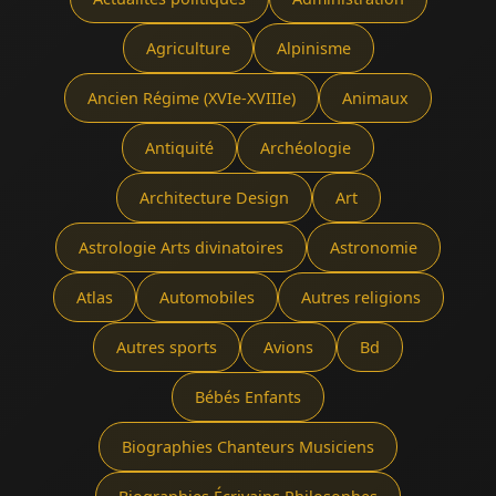
Agriculture
Alpinisme
Ancien Régime (XVIe-XVIIIe)
Animaux
Antiquité
Archéologie
Architecture Design
Art
Astrologie Arts divinatoires
Astronomie
Atlas
Automobiles
Autres religions
Autres sports
Avions
Bd
Bébés Enfants
Biographies Chanteurs Musiciens