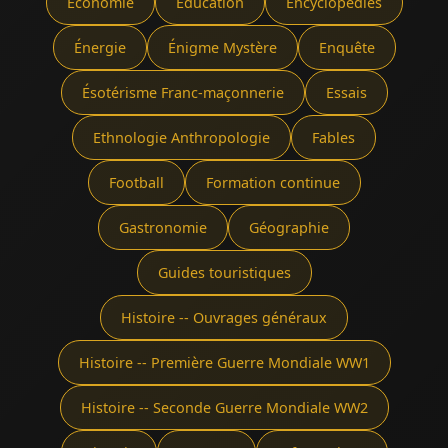
Économie
Éducation
Encyclopédies
Énergie
Énigme Mystère
Enquête
Ésotérisme Franc-maçonnerie
Essais
Ethnologie Anthropologie
Fables
Football
Formation continue
Gastronomie
Géographie
Guides touristiques
Histoire -- Ouvrages généraux
Histoire -- Première Guerre Mondiale WW1
Histoire -- Seconde Guerre Mondiale WW2