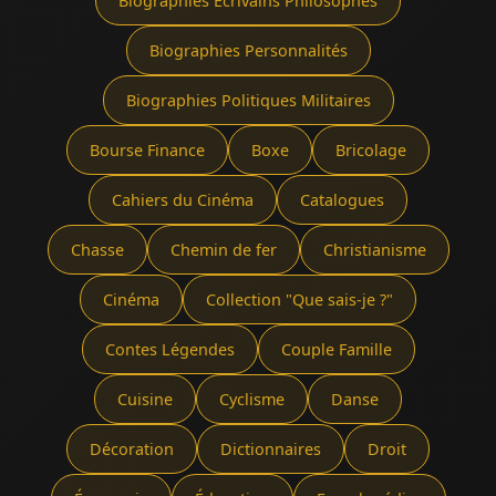
Biographies Écrivains Philosophes
Biographies Personnalités
Biographies Politiques Militaires
Bourse Finance
Boxe
Bricolage
Cahiers du Cinéma
Catalogues
Chasse
Chemin de fer
Christianisme
Cinéma
Collection "Que sais-je ?"
Contes Légendes
Couple Famille
Cuisine
Cyclisme
Danse
Décoration
Dictionnaires
Droit