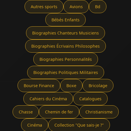
Autres sports
Avions
Bd
Bébés Enfants
Biographies Chanteurs Musiciens
Biographies Écrivains Philosophes
Biographies Personnalités
Biographies Politiques Militaires
Bourse Finance
Boxe
Bricolage
Cahiers du Cinéma
Catalogues
Chasse
Chemin de fer
Christianisme
Cinéma
Collection "Que sais-je ?"