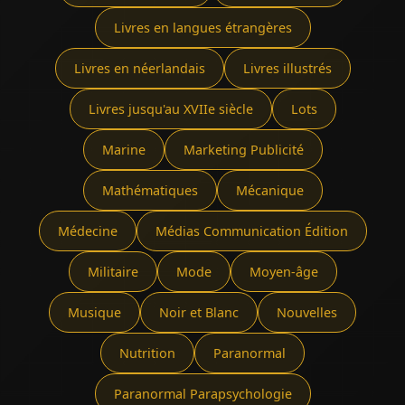
Livres en langues étrangères
Livres en néerlandais
Livres illustrés
Livres jusqu'au XVIIe siècle
Lots
Marine
Marketing Publicité
Mathématiques
Mécanique
Médecine
Médias Communication Édition
Militaire
Mode
Moyen-âge
Musique
Noir et Blanc
Nouvelles
Nutrition
Paranormal
Paranormal Parapsychologie