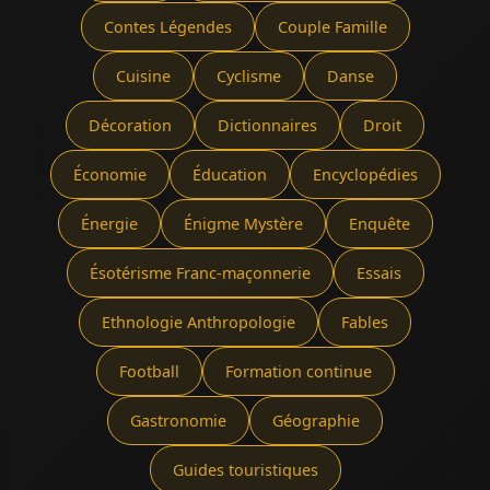
Contes Légendes
Couple Famille
Cuisine
Cyclisme
Danse
Décoration
Dictionnaires
Droit
Économie
Éducation
Encyclopédies
Énergie
Énigme Mystère
Enquête
Ésotérisme Franc-maçonnerie
Essais
Ethnologie Anthropologie
Fables
Football
Formation continue
Gastronomie
Géographie
Guides touristiques