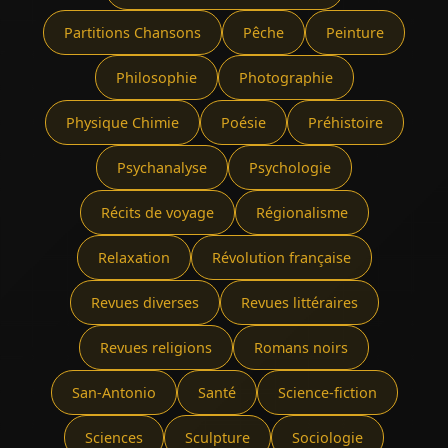
Partitions Chansons
Pêche
Peinture
Philosophie
Photographie
Physique Chimie
Poésie
Préhistoire
Psychanalyse
Psychologie
Récits de voyage
Régionalisme
Relaxation
Révolution française
Revues diverses
Revues littéraires
Revues religions
Romans noirs
San-Antonio
Santé
Science-fiction
Sciences
Sculpture
Sociologie