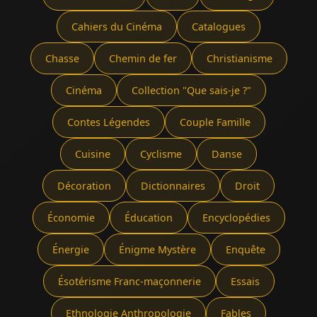
Cahiers du Cinéma
Catalogues
Chasse
Chemin de fer
Christianisme
Cinéma
Collection "Que sais-je ?"
Contes Légendes
Couple Famille
Cuisine
Cyclisme
Danse
Décoration
Dictionnaires
Droit
Économie
Éducation
Encyclopédies
Énergie
Énigme Mystère
Enquête
Ésotérisme Franc-maçonnerie
Essais
Ethnologie Anthropologie
Fables