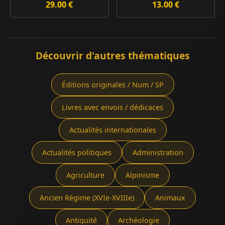
29.00 €
13.00 €
Découvrir d'autres thématiques
Éditions originales / Num / SP
Livres avec envois / dédicaces
Actualités internationales
Actualités politiques
Administration
Agriculture
Alpinisme
Ancien Régime (XVIe-XVIIIe)
Animaux
Antiquité
Archéologie