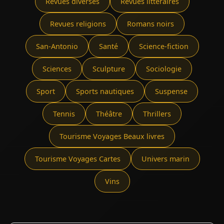
Revues diverses
Revues littéraires
Revues religions
Romans noirs
San-Antonio
Santé
Science-fiction
Sciences
Sculpture
Sociologie
Sport
Sports nautiques
Suspense
Tennis
Théâtre
Thrillers
Tourisme Voyages Beaux livres
Tourisme Voyages Cartes
Univers marin
Vins