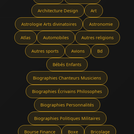
Architecture Design
Art
Astrologie Arts divinatoires
Astronomie
Atlas
Automobiles
Autres religions
Autres sports
Avions
Bd
Bébés Enfants
Biographies Chanteurs Musiciens
Biographies Écrivains Philosophes
Biographies Personnalités
Biographies Politiques Militaires
Bourse Finance
Boxe
Bricolage