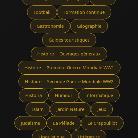
Football
Formation continue
Gastronomie
Géographie
Guides touristiques
Histoire -- Ouvrages généraux
Histoire -- Première Guerre Mondiale WW1
Histoire -- Seconde Guerre Mondiale WW2
Historia
Humour
Informatique
Islam
Jardin Nature
Jeux
Judaïsme
La Pléïade
Le Crapouillot
Linguistique
Littérature