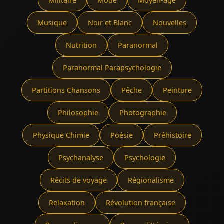
Militaire
Mode
Moyen-âge
Musique
Noir et Blanc
Nouvelles
Nutrition
Paranormal
Paranormal Parapsychologie
Partitions Chansons
Pêche
Peinture
Philosophie
Photographie
Physique Chimie
Poésie
Préhistoire
Psychanalyse
Psychologie
Récits de voyage
Régionalisme
Relaxation
Révolution française