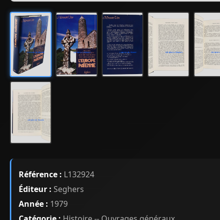
Référence :
L132924
Éditeur :
Seghers
Année :
1979
Catégorie :
Histoire -- Ouvrages généraux