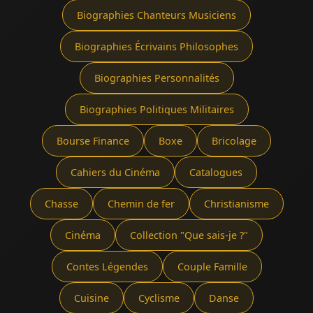
Biographies Chanteurs Musiciens
Biographies Écrivains Philosophes
Biographies Personnalités
Biographies Politiques Militaires
Bourse Finance
Boxe
Bricolage
Cahiers du Cinéma
Catalogues
Chasse
Chemin de fer
Christianisme
Cinéma
Collection "Que sais-je ?"
Contes Légendes
Couple Famille
Cuisine
Cyclisme
Danse