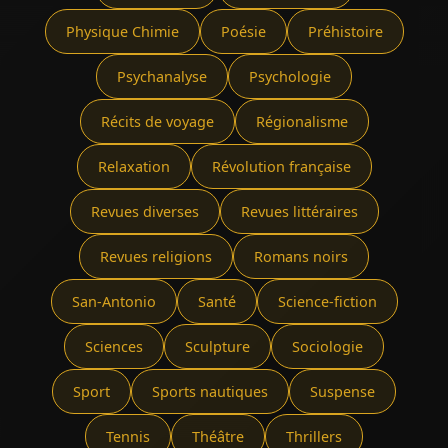
Physique Chimie
Poésie
Préhistoire
Psychanalyse
Psychologie
Récits de voyage
Régionalisme
Relaxation
Révolution française
Revues diverses
Revues littéraires
Revues religions
Romans noirs
San-Antonio
Santé
Science-fiction
Sciences
Sculpture
Sociologie
Sport
Sports nautiques
Suspense
Tennis
Théâtre
Thrillers