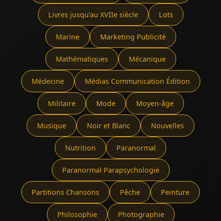
Livres jusqu'au XVIIe siècle
Lots
Marine
Marketing Publicité
Mathématiques
Mécanique
Médecine
Médias Communication Édition
Militaire
Mode
Moyen-âge
Musique
Noir et Blanc
Nouvelles
Nutrition
Paranormal
Paranormal Parapsychologie
Partitions Chansons
Pêche
Peinture
Philosophie
Photographie