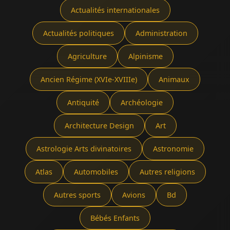
Actualités internationales
Actualités politiques
Administration
Agriculture
Alpinisme
Ancien Régime (XVIe-XVIIIe)
Animaux
Antiquité
Archéologie
Architecture Design
Art
Astrologie Arts divinatoires
Astronomie
Atlas
Automobiles
Autres religions
Autres sports
Avions
Bd
Bébés Enfants