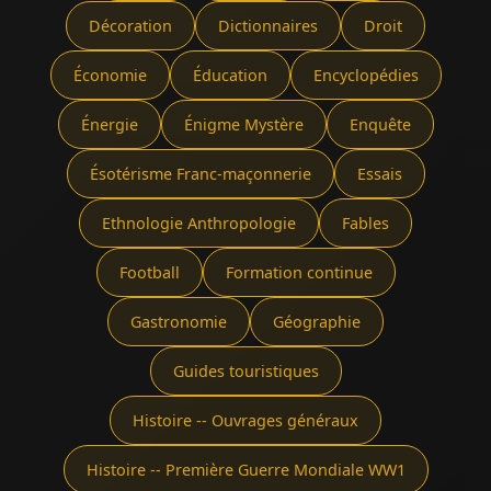
Décoration
Dictionnaires
Droit
Économie
Éducation
Encyclopédies
Énergie
Énigme Mystère
Enquête
Ésotérisme Franc-maçonnerie
Essais
Ethnologie Anthropologie
Fables
Football
Formation continue
Gastronomie
Géographie
Guides touristiques
Histoire -- Ouvrages généraux
Histoire -- Première Guerre Mondiale WW1