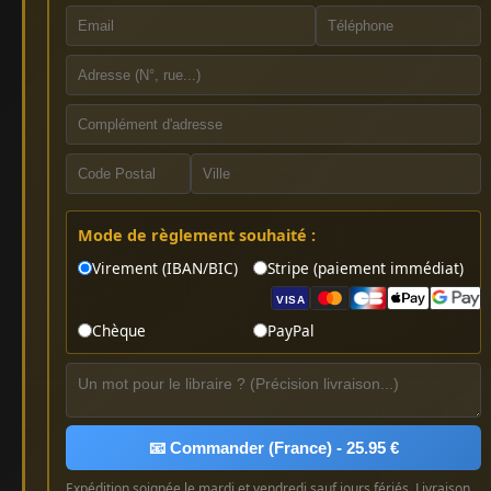
Mode de règlement souhaité :
Virement (IBAN/BIC)
Stripe (paiement immédiat)
VISA
Chèque
PayPal
📧 Commander (France) - 25.95 €
Expédition soignée le mardi et vendredi sauf jours fériés. Livraison