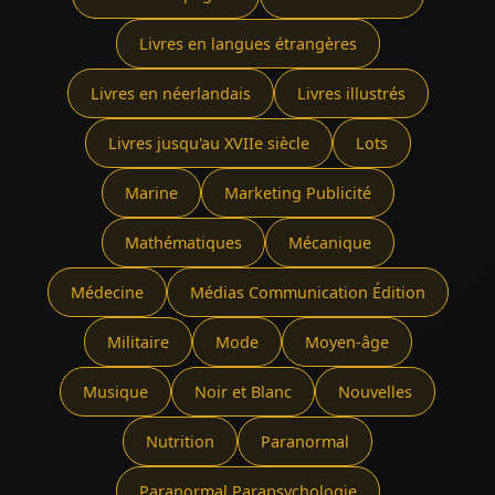
Livres en langues étrangères
Livres en néerlandais
Livres illustrés
Livres jusqu'au XVIIe siècle
Lots
Marine
Marketing Publicité
Mathématiques
Mécanique
Médecine
Médias Communication Édition
Militaire
Mode
Moyen-âge
Musique
Noir et Blanc
Nouvelles
Nutrition
Paranormal
Paranormal Parapsychologie