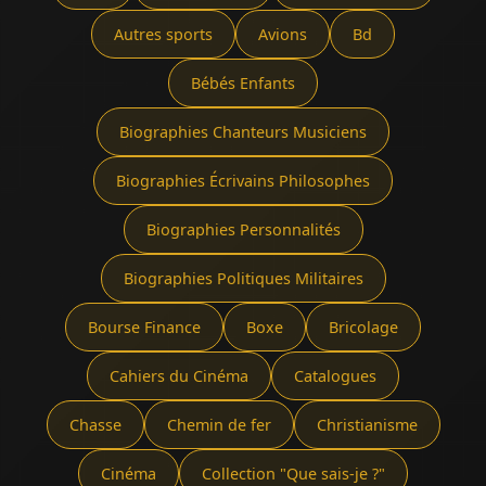
Autres sports
Avions
Bd
Bébés Enfants
Biographies Chanteurs Musiciens
Biographies Écrivains Philosophes
Biographies Personnalités
Biographies Politiques Militaires
Bourse Finance
Boxe
Bricolage
Cahiers du Cinéma
Catalogues
Chasse
Chemin de fer
Christianisme
Cinéma
Collection "Que sais-je ?"