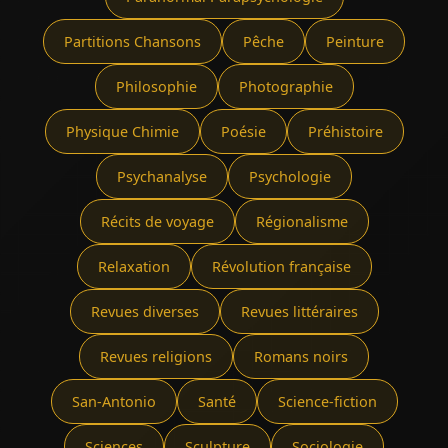
Partitions Chansons
Pêche
Peinture
Philosophie
Photographie
Physique Chimie
Poésie
Préhistoire
Psychanalyse
Psychologie
Récits de voyage
Régionalisme
Relaxation
Révolution française
Revues diverses
Revues littéraires
Revues religions
Romans noirs
San-Antonio
Santé
Science-fiction
Sciences
Sculpture
Sociologie