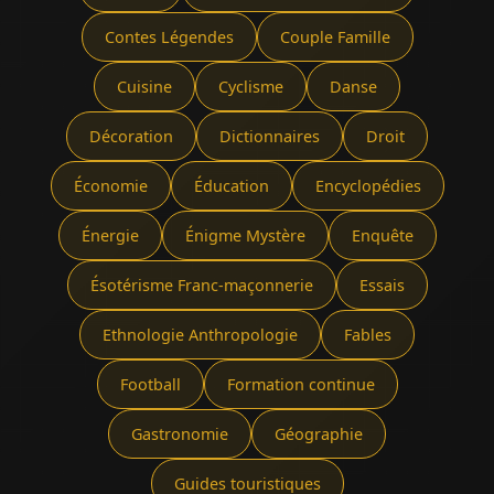
Contes Légendes
Couple Famille
Cuisine
Cyclisme
Danse
Décoration
Dictionnaires
Droit
Économie
Éducation
Encyclopédies
Énergie
Énigme Mystère
Enquête
Ésotérisme Franc-maçonnerie
Essais
Ethnologie Anthropologie
Fables
Football
Formation continue
Gastronomie
Géographie
Guides touristiques