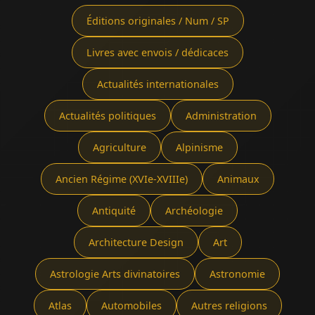
Éditions originales / Num / SP
Livres avec envois / dédicaces
Actualités internationales
Actualités politiques
Administration
Agriculture
Alpinisme
Ancien Régime (XVIe-XVIIIe)
Animaux
Antiquité
Archéologie
Architecture Design
Art
Astrologie Arts divinatoires
Astronomie
Atlas
Automobiles
Autres religions