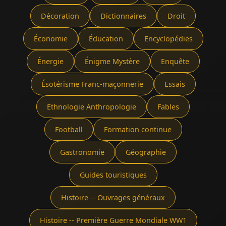
Décoration
Dictionnaires
Droit
Économie
Éducation
Encyclopédies
Énergie
Énigme Mystère
Enquête
Ésotérisme Franc-maçonnerie
Essais
Ethnologie Anthropologie
Fables
Football
Formation continue
Gastronomie
Géographie
Guides touristiques
Histoire -- Ouvrages généraux
Histoire -- Première Guerre Mondiale WW1