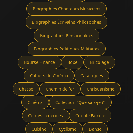
Biographies Chanteurs Musiciens
Biographies Écrivains Philosophes
Biographies Personnalités
Biographies Politiques Militaires
Bourse Finance
Boxe
Bricolage
Cahiers du Cinéma
Catalogues
Chasse
Chemin de fer
Christianisme
Cinéma
Collection "Que sais-je ?"
Contes Légendes
Couple Famille
Cuisine
Cyclisme
Danse