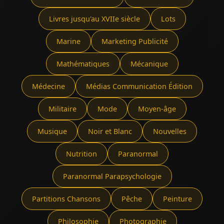
Livres jusqu'au XVIIe siècle
Lots
Marine
Marketing Publicité
Mathématiques
Mécanique
Médecine
Médias Communication Édition
Militaire
Mode
Moyen-âge
Musique
Noir et Blanc
Nouvelles
Nutrition
Paranormal
Paranormal Parapsychologie
Partitions Chansons
Pêche
Peinture
Philosophie
Photographie