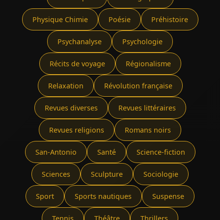
Physique Chimie
Poésie
Préhistoire
Psychanalyse
Psychologie
Récits de voyage
Régionalisme
Relaxation
Révolution française
Revues diverses
Revues littéraires
Revues religions
Romans noirs
San-Antonio
Santé
Science-fiction
Sciences
Sculpture
Sociologie
Sport
Sports nautiques
Suspense
Tennis
Théâtre
Thrillers