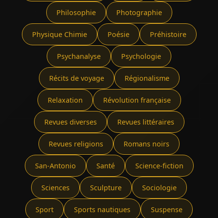
Philosophie
Photographie
Physique Chimie
Poésie
Préhistoire
Psychanalyse
Psychologie
Récits de voyage
Régionalisme
Relaxation
Révolution française
Revues diverses
Revues littéraires
Revues religions
Romans noirs
San-Antonio
Santé
Science-fiction
Sciences
Sculpture
Sociologie
Sport
Sports nautiques
Suspense