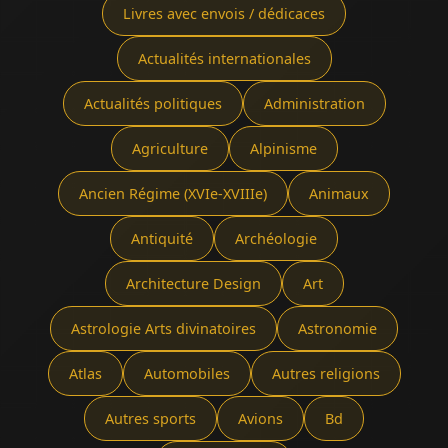
Livres avec envois / dédicaces
Actualités internationales
Actualités politiques
Administration
Agriculture
Alpinisme
Ancien Régime (XVIe-XVIIIe)
Animaux
Antiquité
Archéologie
Architecture Design
Art
Astrologie Arts divinatoires
Astronomie
Atlas
Automobiles
Autres religions
Autres sports
Avions
Bd