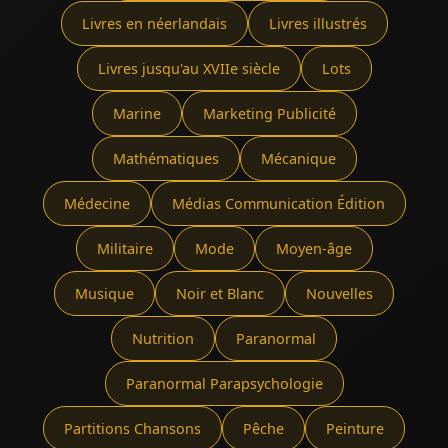
Livres en néerlandais
Livres illustrés
Livres jusqu'au XVIIe siècle
Lots
Marine
Marketing Publicité
Mathématiques
Mécanique
Médecine
Médias Communication Édition
Militaire
Mode
Moyen-âge
Musique
Noir et Blanc
Nouvelles
Nutrition
Paranormal
Paranormal Parapsychologie
Partitions Chansons
Pêche
Peinture