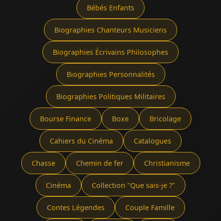
Bébés Enfants
Biographies Chanteurs Musiciens
Biographies Écrivains Philosophes
Biographies Personnalités
Biographies Politiques Militaires
Bourse Finance
Boxe
Bricolage
Cahiers du Cinéma
Catalogues
Chasse
Chemin de fer
Christianisme
Cinéma
Collection "Que sais-je ?"
Contes Légendes
Couple Famille