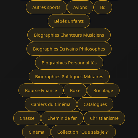
Autres sports
Avions
Bd
Bébés Enfants
Biographies Chanteurs Musiciens
Biographies Écrivains Philosophes
Biographies Personnalités
Biographies Politiques Militaires
Bourse Finance
Boxe
Bricolage
Cahiers du Cinéma
Catalogues
Chasse
Chemin de fer
Christianisme
Cinéma
Collection "Que sais-je ?"