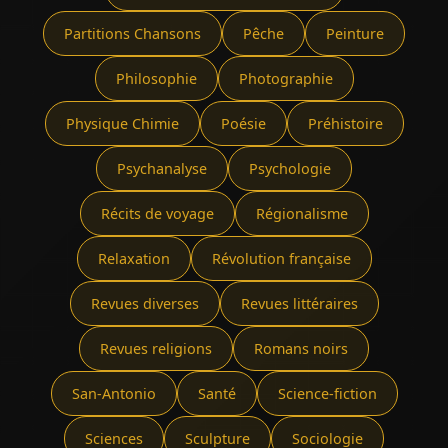
Partitions Chansons
Pêche
Peinture
Philosophie
Photographie
Physique Chimie
Poésie
Préhistoire
Psychanalyse
Psychologie
Récits de voyage
Régionalisme
Relaxation
Révolution française
Revues diverses
Revues littéraires
Revues religions
Romans noirs
San-Antonio
Santé
Science-fiction
Sciences
Sculpture
Sociologie