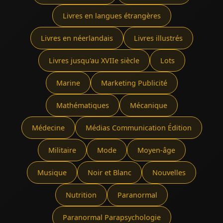
Livres en langues étrangères
Livres en néerlandais
Livres illustrés
Livres jusqu'au XVIIe siècle
Lots
Marine
Marketing Publicité
Mathématiques
Mécanique
Médecine
Médias Communication Édition
Militaire
Mode
Moyen-âge
Musique
Noir et Blanc
Nouvelles
Nutrition
Paranormal
Paranormal Parapsychologie