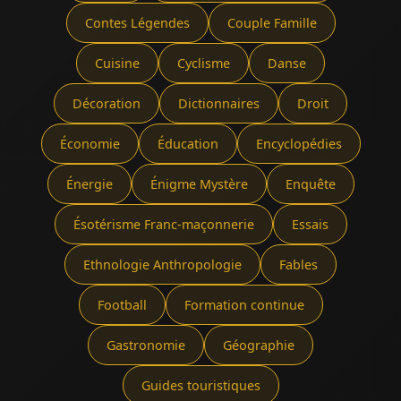
Contes Légendes
Couple Famille
Cuisine
Cyclisme
Danse
Décoration
Dictionnaires
Droit
Économie
Éducation
Encyclopédies
Énergie
Énigme Mystère
Enquête
Ésotérisme Franc-maçonnerie
Essais
Ethnologie Anthropologie
Fables
Football
Formation continue
Gastronomie
Géographie
Guides touristiques