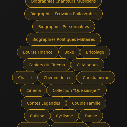
Biographies Chanteurs Musiciens
Biographies Écrivains Philosophes
Biographies Personnalités
Biographies Politiques Militaires
Bourse Finance
Boxe
Bricolage
Cahiers du Cinéma
Catalogues
Chasse
Chemin de fer
Christianisme
Cinéma
Collection "Que sais-je ?"
Contes Légendes
Couple Famille
Cuisine
Cyclisme
Danse