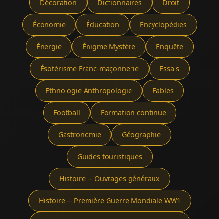
Décoration
Dictionnaires
Droit
Économie
Éducation
Encyclopédies
Énergie
Énigme Mystère
Enquête
Ésotérisme Franc-maçonnerie
Essais
Ethnologie Anthropologie
Fables
Football
Formation continue
Gastronomie
Géographie
Guides touristiques
Histoire -- Ouvrages généraux
Histoire -- Première Guerre Mondiale WW1