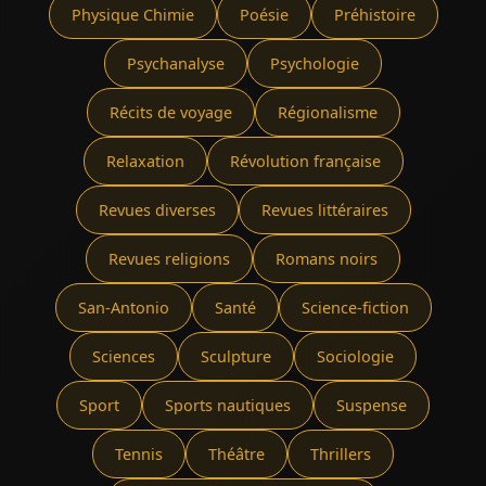
Physique Chimie
Poésie
Préhistoire
Psychanalyse
Psychologie
Récits de voyage
Régionalisme
Relaxation
Révolution française
Revues diverses
Revues littéraires
Revues religions
Romans noirs
San-Antonio
Santé
Science-fiction
Sciences
Sculpture
Sociologie
Sport
Sports nautiques
Suspense
Tennis
Théâtre
Thrillers