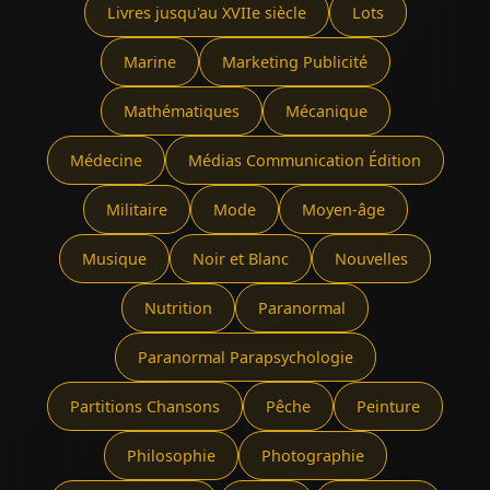
Livres jusqu'au XVIIe siècle
Lots
Marine
Marketing Publicité
Mathématiques
Mécanique
Médecine
Médias Communication Édition
Militaire
Mode
Moyen-âge
Musique
Noir et Blanc
Nouvelles
Nutrition
Paranormal
Paranormal Parapsychologie
Partitions Chansons
Pêche
Peinture
Philosophie
Photographie