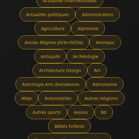
Actualités internationales
Actualités politiques
Administration
Agriculture
Alpinisme
Ancien Régime (XVIe-XVIIIe)
Animaux
Antiquité
Archéologie
Architecture Design
Art
Astrologie Arts divinatoires
Astronomie
Atlas
Automobiles
Autres religions
Autres sports
Avions
Bd
Bébés Enfants