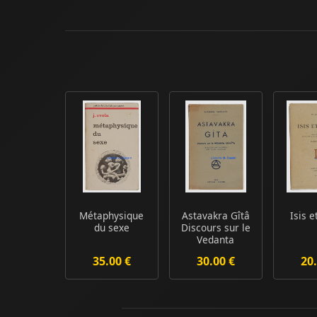
Métaphysique
Astavakra Gîtâ
Isis e
du sexe
Discours sur le
Vedanta
Advaïta
35.00 €
30.00 €
20.