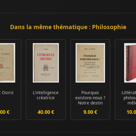
Dans la même thématique : Philosophie
t Osiris
L'intelligence
Pourquoi
Littéra
créatrice
existons-nous ?
philos
Notre destin
mêl
virtuel La
00 €
40.00 €
9.00 €
10.
vierge...