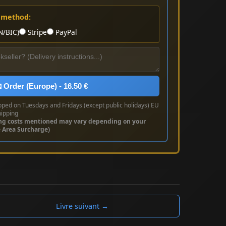
 method:
N/BIC)
Stripe
PayPal
 Order (Europe) - 16.50 €
pped on Tuesdays and Fridays (except public holidays) EU
hipping
ng costs mentioned may vary depending on your
e Area Surcharge)
Livre suivant →