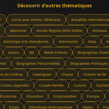
Découvrir d'autres thématiques
P
Livres avec envois / dédicaces
Actualités internationa
Alpinisme
Ancien Régime (XVIe-XVIIIe)
Animaux
Astrologie Arts divinatoires
Astronomie
Atlas
A
Avions
Bd
Bébés Enfants
Biographies Chant
phes
Biographies Personnalités
Biographies Politiques 
ers du Cinéma
Catalogues
Chasse
Chemin de fer
Contes Légendes
Couple Famille
Cuisine
Cyclism
Économie
Éducation
Encyclopédies
Énergie
Essais
Ethnologie Anthropologie
Fables
Foo