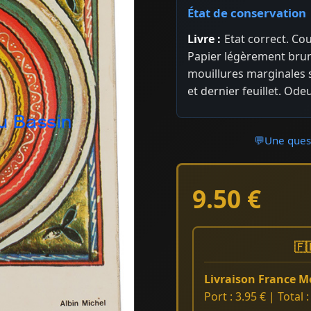
État de conservation
Livre :
Etat correct. Co
Papier légèrement brun
mouillures marginales s
et dernier feuillet. Odeu
💬
Une quest
9.50 €
🇫
Livraison France Mé
Port : 3.95 € | Total 