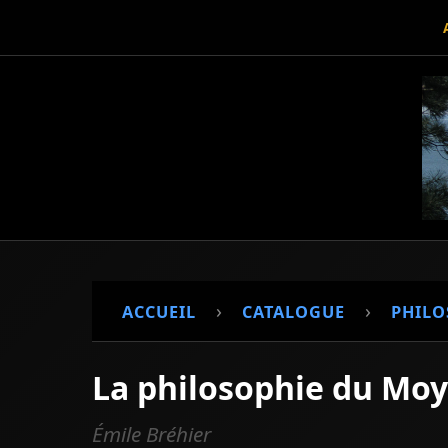
›
›
ACCUEIL
CATALOGUE
PHILO
La philosophie du Mo
Émile Bréhier