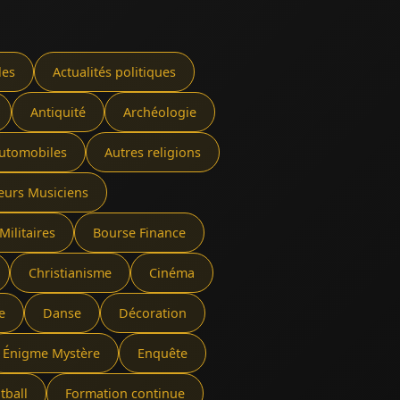
les
Actualités politiques
Antiquité
Archéologie
utomobiles
Autres religions
eurs Musiciens
Militaires
Bourse Finance
Christianisme
Cinéma
e
Danse
Décoration
Énigme Mystère
Enquête
tball
Formation continue