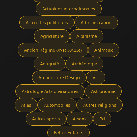
Actualités internationales
Actualités politiques
Administration
Agriculture
Alpinisme
Ancien Régime (XVIe-XVIIIe)
Animaux
Antiquité
Archéologie
Architecture Design
Art
Astrologie Arts divinatoires
Astronomie
Atlas
Automobiles
Autres religions
Autres sports
Avions
Bd
Bébés Enfants