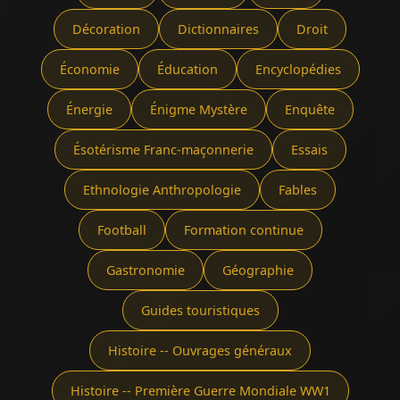
Décoration
Dictionnaires
Droit
Économie
Éducation
Encyclopédies
Énergie
Énigme Mystère
Enquête
Ésotérisme Franc-maçonnerie
Essais
Ethnologie Anthropologie
Fables
Football
Formation continue
Gastronomie
Géographie
Guides touristiques
Histoire -- Ouvrages généraux
Histoire -- Première Guerre Mondiale WW1