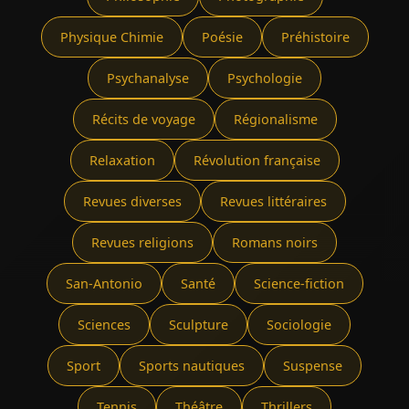
Physique Chimie
Poésie
Préhistoire
Psychanalyse
Psychologie
Récits de voyage
Régionalisme
Relaxation
Révolution française
Revues diverses
Revues littéraires
Revues religions
Romans noirs
San-Antonio
Santé
Science-fiction
Sciences
Sculpture
Sociologie
Sport
Sports nautiques
Suspense
Tennis
Théâtre
Thrillers