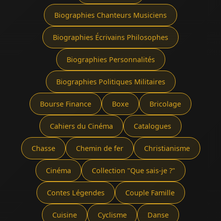
Biographies Chanteurs Musiciens
Biographies Écrivains Philosophes
Biographies Personnalités
Biographies Politiques Militaires
Bourse Finance
Boxe
Bricolage
Cahiers du Cinéma
Catalogues
Chasse
Chemin de fer
Christianisme
Cinéma
Collection "Que sais-je ?"
Contes Légendes
Couple Famille
Cuisine
Cyclisme
Danse