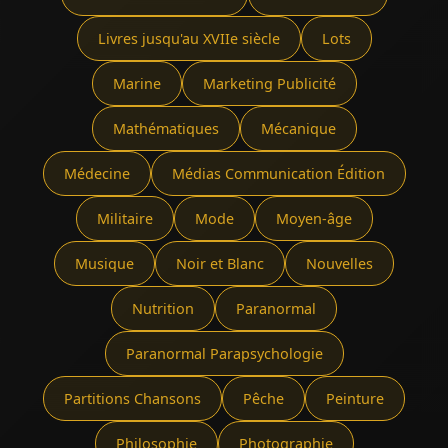
Livres jusqu'au XVIIe siècle
Lots
Marine
Marketing Publicité
Mathématiques
Mécanique
Médecine
Médias Communication Édition
Militaire
Mode
Moyen-âge
Musique
Noir et Blanc
Nouvelles
Nutrition
Paranormal
Paranormal Parapsychologie
Partitions Chansons
Pêche
Peinture
Philosophie
Photographie