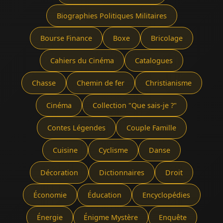
Biographies Politiques Militaires
Bourse Finance
Boxe
Bricolage
Cahiers du Cinéma
Catalogues
Chasse
Chemin de fer
Christianisme
Cinéma
Collection "Que sais-je ?"
Contes Légendes
Couple Famille
Cuisine
Cyclisme
Danse
Décoration
Dictionnaires
Droit
Économie
Éducation
Encyclopédies
Énergie
Énigme Mystère
Enquête