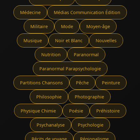
Médecine
Médias Communication Édition
Militaire
Mode
Moyen-âge
Musique
Noir et Blanc
Nouvelles
Nutrition
Paranormal
Paranormal Parapsychologie
Partitions Chansons
Pêche
Peinture
Philosophie
Photographie
Physique Chimie
Poésie
Préhistoire
Psychanalyse
Psychologie
Récits de voyage
Régionalisme