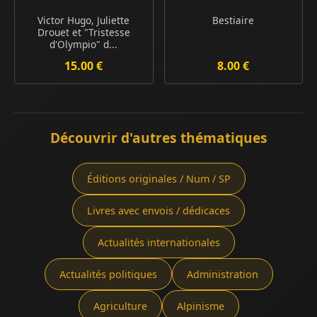
Victor Hugo, Juliette
Bestiaire
Drouet et "Tristesse
d'Olympio" d...
15.00 €
8.00 €
Découvrir d'autres thématiques
Éditions originales / Num / SP
Livres avec envois / dédicaces
Actualités internationales
Actualités politiques
Administration
Agriculture
Alpinisme