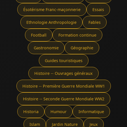
Ésotérisme Franc-maçonnerie
Essais
Ethnologie Anthropologie
Fables
Football
Formation continue
Gastronomie
Géographie
Guides touristiques
Histoire -- Ouvrages généraux
Histoire -- Première Guerre Mondiale WW1
Histoire -- Seconde Guerre Mondiale WW2
Historia
Humour
Informatique
Islam
Jardin Nature
Jeux