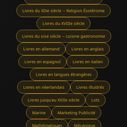
Livres du XIXe siècle -- Religion Ésotérisme
Livres du XVIIIe siècle
Livres du xixe siècle -- cuisine gastronomie
Livres en allemand
Livres en anglais
Livres en espagnol
Livres en italien
Livres en langues étrangères
Livres en néerlandais
Livres illustrés
Livres jusqu'au XVIIe siècle
Lots
Marine
Marketing Publicité
Mathématiques
Mécanique