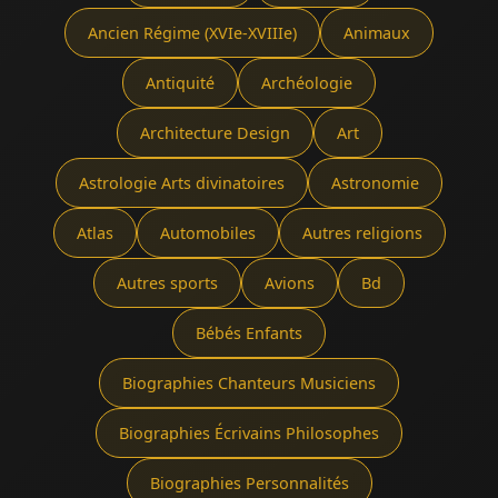
Ancien Régime (XVIe-XVIIIe)
Animaux
Antiquité
Archéologie
Architecture Design
Art
Astrologie Arts divinatoires
Astronomie
Atlas
Automobiles
Autres religions
Autres sports
Avions
Bd
Bébés Enfants
Biographies Chanteurs Musiciens
Biographies Écrivains Philosophes
Biographies Personnalités