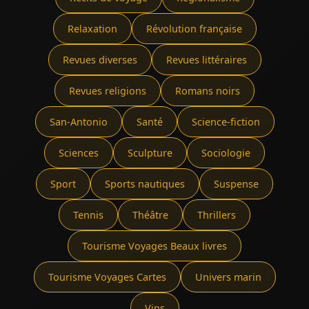
Relaxation
Révolution française
Revues diverses
Revues littéraires
Revues religions
Romans noirs
San-Antonio
Santé
Science-fiction
Sciences
Sculpture
Sociologie
Sport
Sports nautiques
Suspense
Tennis
Théâtre
Thrillers
Tourisme Voyages Beaux livres
Tourisme Voyages Cartes
Univers marin
Vins