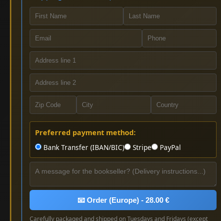
Preferred payment method:
Bank Transfer (IBAN/BIC)
Stripe
PayPal
📧 Order (Europe) - 28.00 €
Carefully packaged and shipped on Tuesdays and Fridays (except