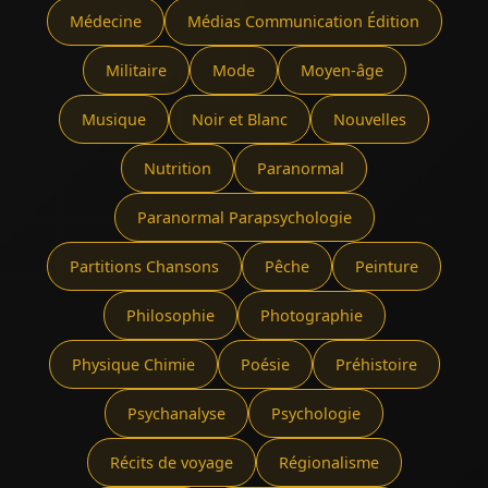
Médecine
Médias Communication Édition
Militaire
Mode
Moyen-âge
Musique
Noir et Blanc
Nouvelles
Nutrition
Paranormal
Paranormal Parapsychologie
Partitions Chansons
Pêche
Peinture
Philosophie
Photographie
Physique Chimie
Poésie
Préhistoire
Psychanalyse
Psychologie
Récits de voyage
Régionalisme