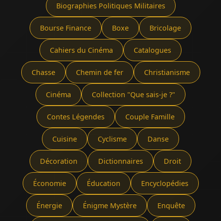
Biographies Politiques Militaires
Bourse Finance
Boxe
Bricolage
Cahiers du Cinéma
Catalogues
Chasse
Chemin de fer
Christianisme
Cinéma
Collection "Que sais-je ?"
Contes Légendes
Couple Famille
Cuisine
Cyclisme
Danse
Décoration
Dictionnaires
Droit
Économie
Éducation
Encyclopédies
Énergie
Énigme Mystère
Enquête