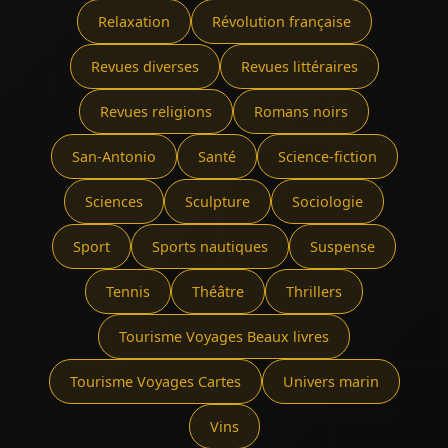
Relaxation
Révolution française
Revues diverses
Revues littéraires
Revues religions
Romans noirs
San-Antonio
Santé
Science-fiction
Sciences
Sculpture
Sociologie
Sport
Sports nautiques
Suspense
Tennis
Théâtre
Thrillers
Tourisme Voyages Beaux livres
Tourisme Voyages Cartes
Univers marin
Vins