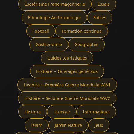
Ésotérisme Franc-maçonnerie
Essais
Ethnologie Anthropologie
Fables
Football
Formation continue
Gastronomie
Géographie
Guides touristiques
Histoire -- Ouvrages généraux
Histoire -- Première Guerre Mondiale WW1
Histoire -- Seconde Guerre Mondiale WW2
Historia
Humour
Informatique
Islam
Jardin Nature
Jeux