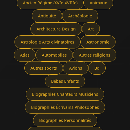
Ancien Régime (XVIe-XVIIIe)
Animaux
Antiquité
Archéologie
Architecture Design
Art
Astrologie Arts divinatoires
Astronomie
Atlas
Automobiles
Autres religions
Autres sports
Avions
Bd
Bébés Enfants
Biographies Chanteurs Musiciens
Biographies Écrivains Philosophes
Biographies Personnalités