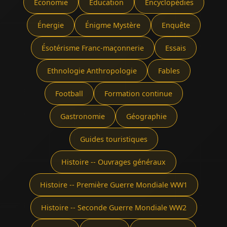
Économie
Éducation
Encyclopédies
Énergie
Énigme Mystère
Enquête
Ésotérisme Franc-maçonnerie
Essais
Ethnologie Anthropologie
Fables
Football
Formation continue
Gastronomie
Géographie
Guides touristiques
Histoire -- Ouvrages généraux
Histoire -- Première Guerre Mondiale WW1
Histoire -- Seconde Guerre Mondiale WW2