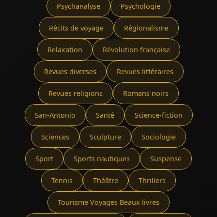
Psychanalyse
Psychologie
Récits de voyage
Régionalisme
Relaxation
Révolution française
Revues diverses
Revues littéraires
Revues religions
Romans noirs
San-Antonio
Santé
Science-fiction
Sciences
Sculpture
Sociologie
Sport
Sports nautiques
Suspense
Tennis
Théâtre
Thrillers
Tourisme Voyages Beaux livres