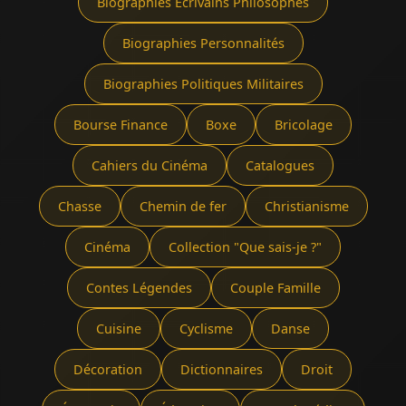
Biographies Écrivains Philosophes
Biographies Personnalités
Biographies Politiques Militaires
Bourse Finance
Boxe
Bricolage
Cahiers du Cinéma
Catalogues
Chasse
Chemin de fer
Christianisme
Cinéma
Collection "Que sais-je ?"
Contes Légendes
Couple Famille
Cuisine
Cyclisme
Danse
Décoration
Dictionnaires
Droit