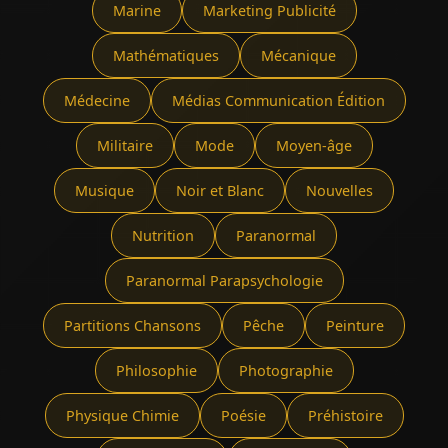
Marine
Marketing Publicité
Mathématiques
Mécanique
Médecine
Médias Communication Édition
Militaire
Mode
Moyen-âge
Musique
Noir et Blanc
Nouvelles
Nutrition
Paranormal
Paranormal Parapsychologie
Partitions Chansons
Pêche
Peinture
Philosophie
Photographie
Physique Chimie
Poésie
Préhistoire