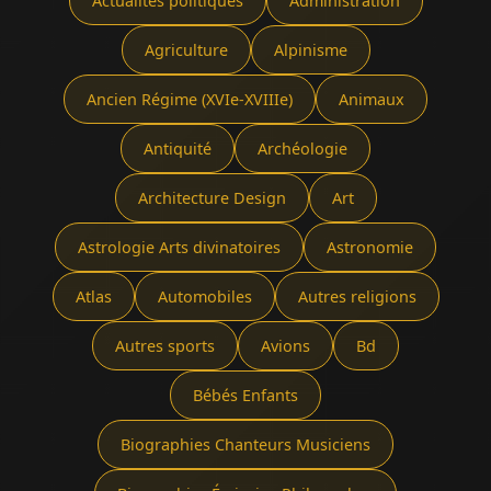
Actualités politiques
Administration
Agriculture
Alpinisme
Ancien Régime (XVIe-XVIIIe)
Animaux
Antiquité
Archéologie
Architecture Design
Art
Astrologie Arts divinatoires
Astronomie
Atlas
Automobiles
Autres religions
Autres sports
Avions
Bd
Bébés Enfants
Biographies Chanteurs Musiciens