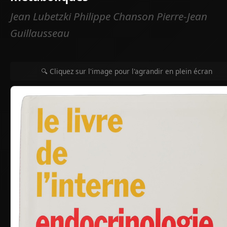
Jean Lubetzki Philippe Chanson Pierre-Jean
Guillausseau
🔍 Cliquez sur l'image pour l'agrandir en plein écran