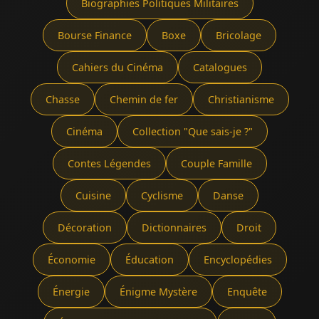
Biographies Politiques Militaires
Bourse Finance
Boxe
Bricolage
Cahiers du Cinéma
Catalogues
Chasse
Chemin de fer
Christianisme
Cinéma
Collection "Que sais-je ?"
Contes Légendes
Couple Famille
Cuisine
Cyclisme
Danse
Décoration
Dictionnaires
Droit
Économie
Éducation
Encyclopédies
Énergie
Énigme Mystère
Enquête