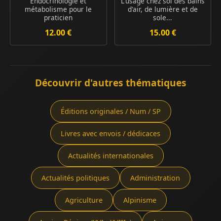
Endocrinologie et
L'usage chez soi des bains
métabolisme pour le
d'air, de lumière et de
praticien
sole...
12.00 €
15.00 €
Découvrir d'autres thématiques
Éditions originales / Num / SP
Livres avec envois / dédicaces
Actualités internationales
Actualités politiques
Administration
Agriculture
Alpinisme