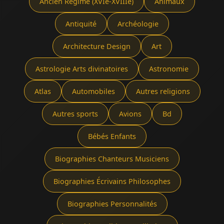
Ancien Régime (XVIe-XVIIIe)
Animaux
Antiquité
Archéologie
Architecture Design
Art
Astrologie Arts divinatoires
Astronomie
Atlas
Automobiles
Autres religions
Autres sports
Avions
Bd
Bébés Enfants
Biographies Chanteurs Musiciens
Biographies Écrivains Philosophes
Biographies Personnalités