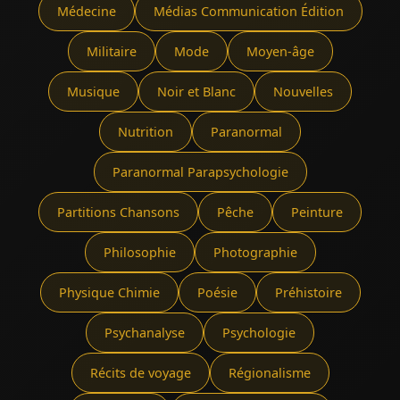
Médecine
Médias Communication Édition
Militaire
Mode
Moyen-âge
Musique
Noir et Blanc
Nouvelles
Nutrition
Paranormal
Paranormal Parapsychologie
Partitions Chansons
Pêche
Peinture
Philosophie
Photographie
Physique Chimie
Poésie
Préhistoire
Psychanalyse
Psychologie
Récits de voyage
Régionalisme