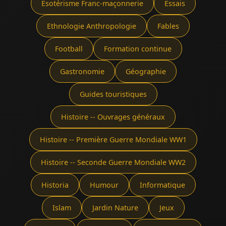
Ésotérisme Franc-maçonnerie
Essais
Ethnologie Anthropologie
Fables
Football
Formation continue
Gastronomie
Géographie
Guides touristiques
Histoire -- Ouvrages généraux
Histoire -- Première Guerre Mondiale WW1
Histoire -- Seconde Guerre Mondiale WW2
Historia
Humour
Informatique
Islam
Jardin Nature
Jeux