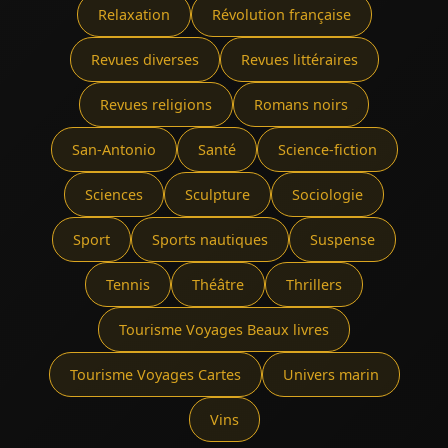
Relaxation
Révolution française
Revues diverses
Revues littéraires
Revues religions
Romans noirs
San-Antonio
Santé
Science-fiction
Sciences
Sculpture
Sociologie
Sport
Sports nautiques
Suspense
Tennis
Théâtre
Thrillers
Tourisme Voyages Beaux livres
Tourisme Voyages Cartes
Univers marin
Vins