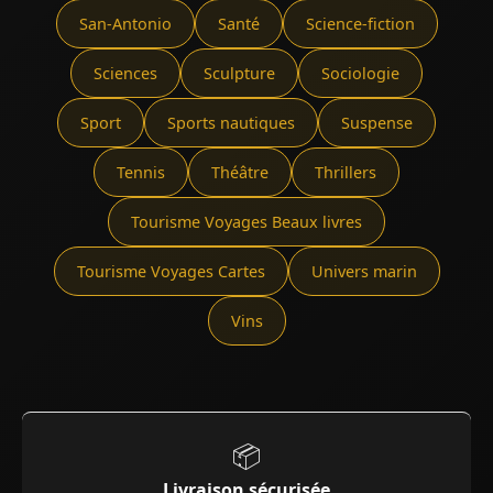
San-Antonio
Santé
Science-fiction
Sciences
Sculpture
Sociologie
Sport
Sports nautiques
Suspense
Tennis
Théâtre
Thrillers
Tourisme Voyages Beaux livres
Tourisme Voyages Cartes
Univers marin
Vins
📦
Livraison sécurisée