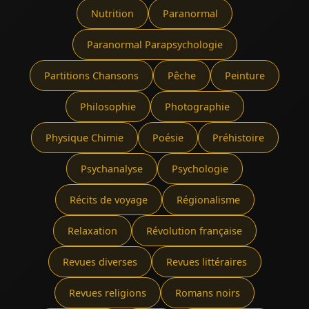
Nutrition
Paranormal
Paranormal Parapsychologie
Partitions Chansons
Pêche
Peinture
Philosophie
Photographie
Physique Chimie
Poésie
Préhistoire
Psychanalyse
Psychologie
Récits de voyage
Régionalisme
Relaxation
Révolution française
Revues diverses
Revues littéraires
Revues religions
Romans noirs