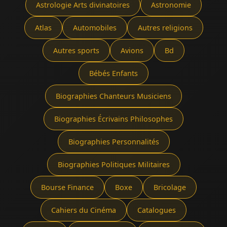
Astrologie Arts divinatoires
Astronomie
Atlas
Automobiles
Autres religions
Autres sports
Avions
Bd
Bébés Enfants
Biographies Chanteurs Musiciens
Biographies Écrivains Philosophes
Biographies Personnalités
Biographies Politiques Militaires
Bourse Finance
Boxe
Bricolage
Cahiers du Cinéma
Catalogues