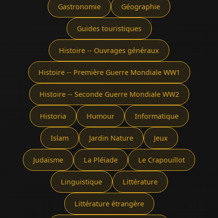
Gastronomie
Géographie
Guides touristiques
Histoire -- Ouvrages généraux
Histoire -- Première Guerre Mondiale WW1
Histoire -- Seconde Guerre Mondiale WW2
Historia
Humour
Informatique
Islam
Jardin Nature
Jeux
Judaïsme
La Pléïade
Le Crapouillot
Linguistique
Littérature
Littérature étrangère