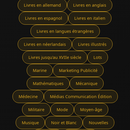
Livres en allemand
Livres en anglais
Livres en espagnol
Livres en italien
Livres en langues étrangères
Livres en néerlandais
Livres illustrés
Livres jusqu'au XVIIe siècle
Lots
Marine
Marketing Publicité
Mathématiques
Mécanique
Médecine
Médias Communication Édition
Militaire
Mode
Moyen-âge
Musique
Noir et Blanc
Nouvelles