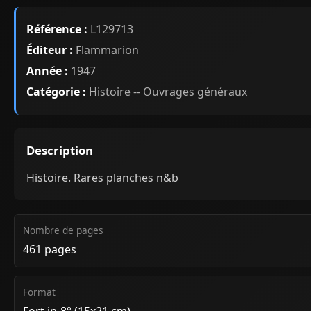
Référence :
L129713
Éditeur :
Flammarion
Année :
1947
Catégorie :
Histoire -- Ouvrages généraux
Description
Histoire. Rares planches n&b
Nombre de pages
461 pages
Format
Fort in-8° (15x21 cm)