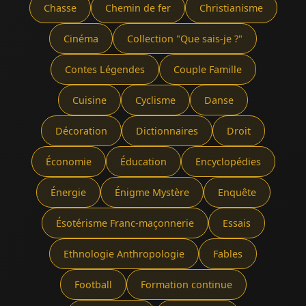
Chasse
Chemin de fer
Christianisme
Cinéma
Collection "Que sais-je ?"
Contes Légendes
Couple Famille
Cuisine
Cyclisme
Danse
Décoration
Dictionnaires
Droit
Économie
Éducation
Encyclopédies
Énergie
Énigme Mystère
Enquête
Ésotérisme Franc-maçonnerie
Essais
Ethnologie Anthropologie
Fables
Football
Formation continue