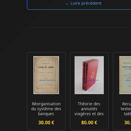
← Livre précédent
Réorganisation
Théorie des
Recu
du système des
annuités
texte
banques
viagères et des
tab
Banque de
assurances sur
relat
30.00 €
80.00 €
30.
France ...
la ...
pate