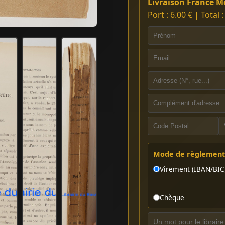
Livraison France Mé
Port : 6.00 € | Total 
Mode de règlement 
Virement (IBAN/BIC
Chèque