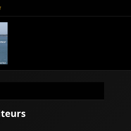
T
iteurs