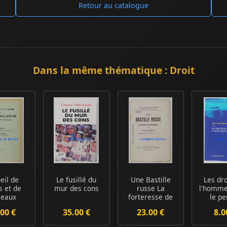
Retour au catalogue
Dans la même thématique : Droit
eil de
Le fusillé du
Une Bastille
Les dro
s et de
mur des cons
russe La
l'homme
leaux
forteresse de
le pe
ifs à la
Schlüsselbourg
00 €
35.00 €
23.00 €
8.0
nte ...