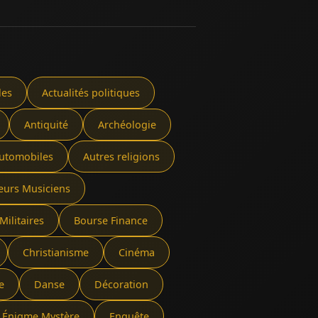
les
Actualités politiques
Antiquité
Archéologie
utomobiles
Autres religions
eurs Musiciens
Militaires
Bourse Finance
Christianisme
Cinéma
e
Danse
Décoration
Énigme Mystère
Enquête