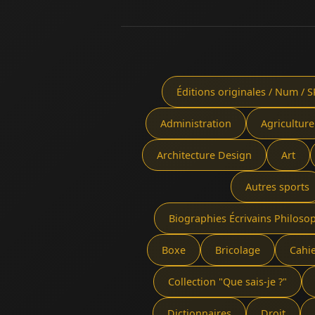
Éditions originales / Num / S
Administration
Agriculture
Architecture Design
Art
Autres sports
Biographies Écrivains Philoso
Boxe
Bricolage
Cahi
Collection "Que sais-je ?"
Dictionnaires
Droit