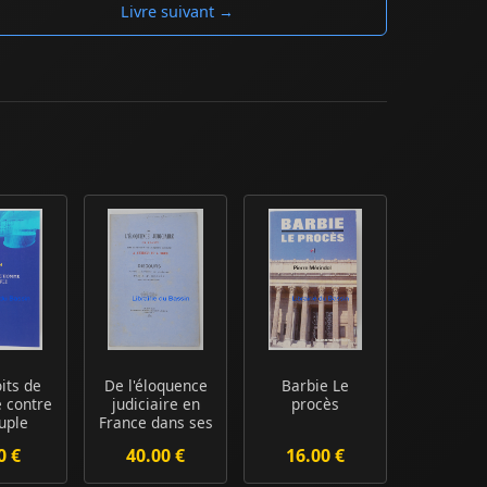
Livre suivant →
its de
De l'éloquence
Barbie Le
 contre
judiciaire en
procès
uple
France dans ses
rapports a...
0 €
40.00 €
16.00 €