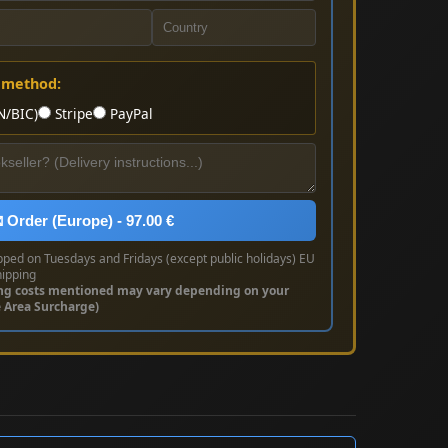
 method:
N/BIC)
Stripe
PayPal
 Order (Europe) - 97.00 €
pped on Tuesdays and Fridays (except public holidays) EU
hipping
ng costs mentioned may vary depending on your
e Area Surcharge)