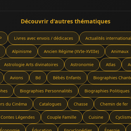
Découvrir d'autres thématiques
P
Livres avec envois / dédicaces
Actualités internationa
Alpinisme
Ancien Régime (XVIe-XVIIIe)
Animaux
Astrologie Arts divinatoires
Astronomie
Atlas
A
Avions
Bd
Bébés Enfants
Biographies Chant
phes
Biographies Personnalités
Biographies Politiques 
ers du Cinéma
Catalogues
Chasse
Chemin de fer
Contes Légendes
Couple Famille
Cuisine
Cyclism
Économie
Éducation
Encyclopédies
Énergie