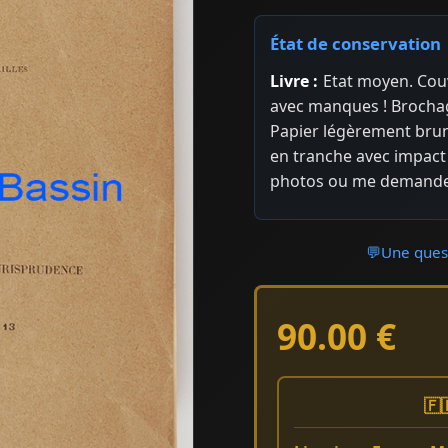
État de conservation
Livre :
Etat moyen. Cou
avec manques ! Brocha
Papier légèrement bru
en tranche avec impact 
photos ou me demander
💬
Une quest
90.00 €
🇫