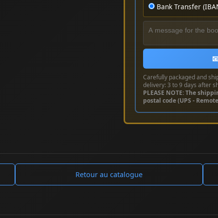
Bank Transfer (IBA

Carefully packaged and shi
delivery: 3 to 9 days after s
PLEASE NOTE: The shippi
postal code (UPS - Remot
Retour au catalogue