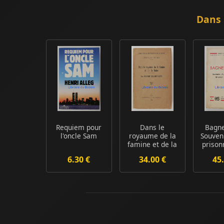
Dans 
Requiem pour
Dans le
Bagne
l'oncle Sam
royaume de la
Souven
famine et de la
prison
haine La Russie
pays d
6.30 €
34.00 €
45.
b...