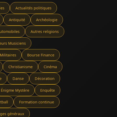
les
Actualités politiques
Antiquité
Archéologie
utomobiles
Autres religions
eurs Musiciens
Militaires
Bourse Finance
Christianisme
Cinéma
e
Danse
Décoration
Énigme Mystère
Enquête
tball
Formation continue
rages généraux