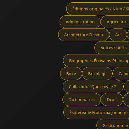
Éditions originales / Num / S
Administration
Agriculture
Architecture Design
Art
Autres sports
Biographies Écrivains Philoso
Boxe
Bricolage
Cahi
Collection "Que sais-je ?"
Dictionnaires
Droit
Ésotérisme Franc-maçonnerie
Gastronomie