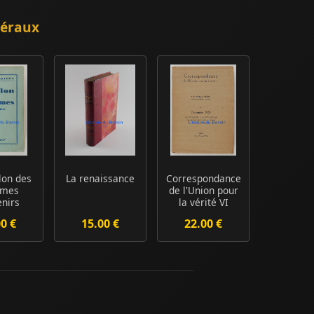
néraux
lon des
La renaissance
Correspondance
ômes
de l'Union pour
nirs
la vérité VI
Novembre 19...
00 €
15.00 €
22.00 €