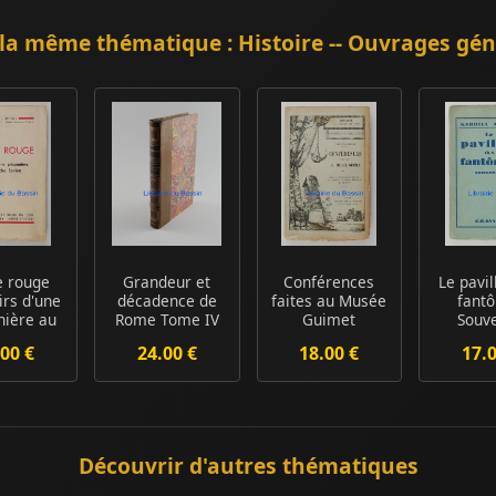
la même thématique : Histoire -- Ouvrages gé
 rouge
Grandeur et
Conférences
Le pavil
irs d'une
décadence de
faites au Musée
fant
nière au
Rome Tome IV
Guimet
Souve
es Sov...
Antoine et
00 €
24.00 €
18.00 €
17.
Cléopâ...
Découvrir d'autres thématiques