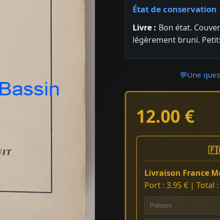
État de conservation
Livre :
Bon état. Couver
légèrement bruni. Petits
💬
Une quest
12.00 €
🇫
Livraison France Mé
Port : 3.95 € | Total 