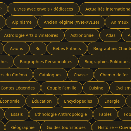
P
Livres avec envois / dédicaces
Actualités internationa
Alpinisme
Ancien Régime (XVIe-XVIIIe)
Animaux
Astrologie Arts divinatoires
Astronomie
Atlas
A
Avions
Bd
Bébés Enfants
Biographies Chant
phes
Biographies Personnalités
Biographies Politiques 
ers du Cinéma
Catalogues
Chasse
Chemin de fer
Contes Légendes
Couple Famille
Cuisine
Cyclism
Économie
Éducation
Encyclopédies
Énergie
Essais
Ethnologie Anthropologie
Fables
Foo
Géographie
Guides touristiques
Histoire -- Ouv