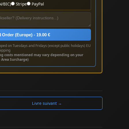
N/BIC)
Stripe
PayPal
 Order (Europe) - 19.00 €
pped on Tuesdays and Fridays (except public holidays) EU
hipping
ng costs mentioned may vary depending on your
e Area Surcharge)
Livre suivant →