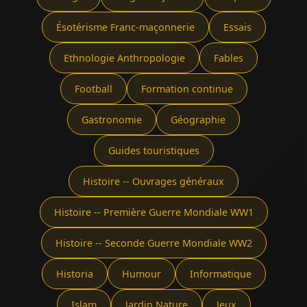
Ésotérisme Franc-maçonnerie
Essais
Ethnologie Anthropologie
Fables
Football
Formation continue
Gastronomie
Géographie
Guides touristiques
Histoire -- Ouvrages généraux
Histoire -- Première Guerre Mondiale WW1
Histoire -- Seconde Guerre Mondiale WW2
Historia
Humour
Informatique
Islam
Jardin Nature
Jeux