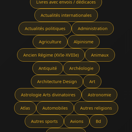
Livres avec envois / dédicaces
Actualités internationales
Actualités politiques
Administration
Agriculture
Alpinisme
Ancien Régime (XVIe-XVIIIe)
Animaux
Antiquité
Archéologie
Architecture Design
Art
Astrologie Arts divinatoires
Astronomie
Atlas
Automobiles
Autres religions
Autres sports
Avions
Bd