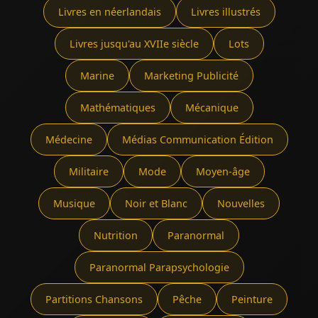
Livres en néerlandais
Livres illustrés
Livres jusqu'au XVIIe siècle
Lots
Marine
Marketing Publicité
Mathématiques
Mécanique
Médecine
Médias Communication Édition
Militaire
Mode
Moyen-âge
Musique
Noir et Blanc
Nouvelles
Nutrition
Paranormal
Paranormal Parapsychologie
Partitions Chansons
Pêche
Peinture