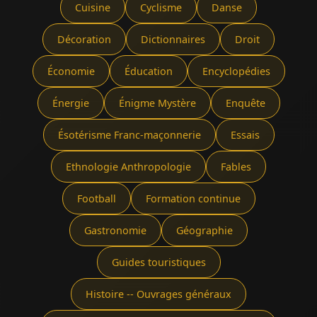
Cuisine
Cyclisme
Danse
Décoration
Dictionnaires
Droit
Économie
Éducation
Encyclopédies
Énergie
Énigme Mystère
Enquête
Ésotérisme Franc-maçonnerie
Essais
Ethnologie Anthropologie
Fables
Football
Formation continue
Gastronomie
Géographie
Guides touristiques
Histoire -- Ouvrages généraux