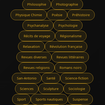
Philosophie
Photographie
Physique Chimie
Poésie
Préhistoire
Psychanalyse
Psychologie
Récits de voyage
Régionalisme
Relaxation
Révolution française
Revues diverses
Revues littéraires
Revues religions
Romans noirs
San-Antonio
Santé
Science-fiction
Sciences
Sculpture
Sociologie
Sport
Sports nautiques
Suspense