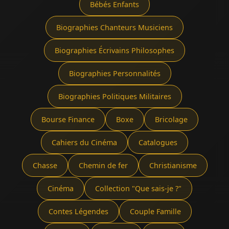
Bébés Enfants
Biographies Chanteurs Musiciens
Biographies Écrivains Philosophes
Biographies Personnalités
Biographies Politiques Militaires
Bourse Finance
Boxe
Bricolage
Cahiers du Cinéma
Catalogues
Chasse
Chemin de fer
Christianisme
Cinéma
Collection "Que sais-je ?"
Contes Légendes
Couple Famille