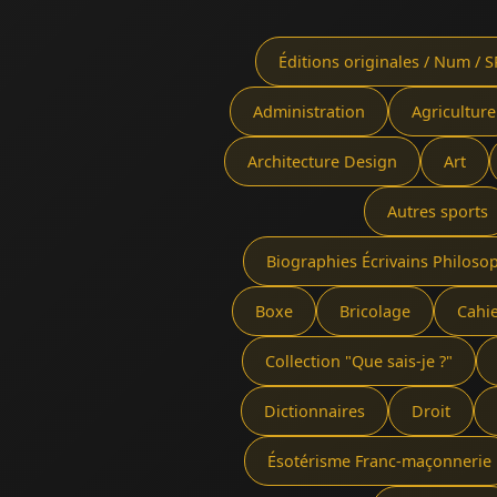
Éditions originales / Num / S
Administration
Agriculture
Architecture Design
Art
Autres sports
Biographies Écrivains Philoso
Boxe
Bricolage
Cahi
Collection "Que sais-je ?"
Dictionnaires
Droit
Ésotérisme Franc-maçonnerie