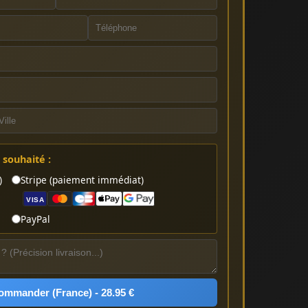
souhaité :
)
Stripe (paiement immédiat)
VISA
PayPal
ommander (France) - 28.95 €