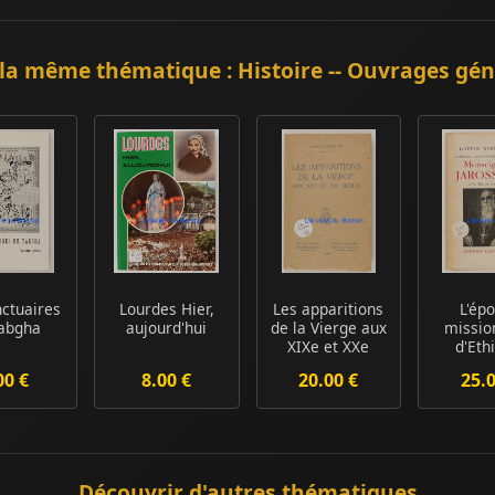
la même thématique : Histoire -- Ouvrages gé
nctuaires
Lourdes Hier,
Les apparitions
L'ép
abgha
aujourd'hui
de la Vierge aux
missio
XIXe et XXe
d'Eth
siècles
Monse
00 €
8.00 €
20.00 €
25.
Jarosse
Découvrir d'autres thématiques