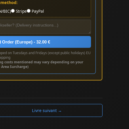
 method:
N/BIC)
Stripe
PayPal
 Order (Europe) - 32.00 €
pped on Tuesdays and Fridays (except public holidays) EU
hipping
ng costs mentioned may vary depending on your
e Area Surcharge)
Livre suivant →