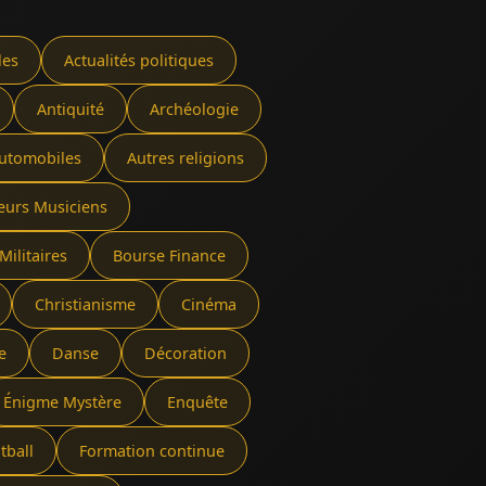
les
Actualités politiques
Antiquité
Archéologie
utomobiles
Autres religions
eurs Musiciens
Militaires
Bourse Finance
Christianisme
Cinéma
e
Danse
Décoration
Énigme Mystère
Enquête
tball
Formation continue