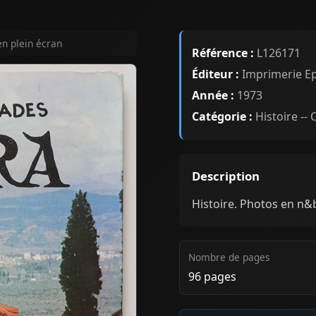
en plein écran
Référence :
L126171
Éditeur :
Imprimerie E
Année :
1973
Catégorie :
Histoire --
Description
Histoire. Photos en n&b
Nombre de pages
96 pages