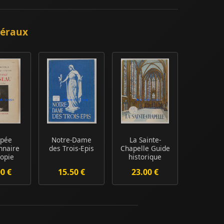
néraux
opée
Notre-Dame
La Sainte-
nnaire
des Trois-Epis
Chapelle Guide
iopie
historique
igneur
00 €
15.50 €
23.00 €
au ...