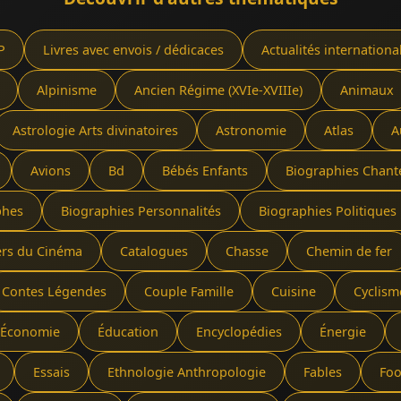
P
Livres avec envois / dédicaces
Actualités internationa
Alpinisme
Ancien Régime (XVIe-XVIIIe)
Animaux
Astrologie Arts divinatoires
Astronomie
Atlas
A
Avions
Bd
Bébés Enfants
Biographies Chant
phes
Biographies Personnalités
Biographies Politiques 
ers du Cinéma
Catalogues
Chasse
Chemin de fer
Contes Légendes
Couple Famille
Cuisine
Cyclism
Économie
Éducation
Encyclopédies
Énergie
Essais
Ethnologie Anthropologie
Fables
Foo