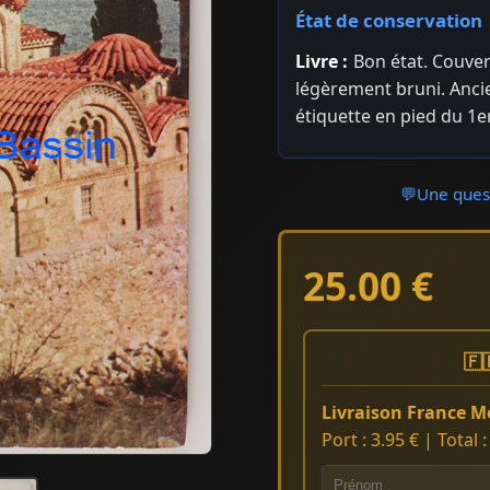
État de conservation
Livre :
Bon état. Couver
légèrement bruni. Ancie
étiquette en pied du 1er
💬
Une quest
25.00 €
🇫
Livraison France Mé
Port : 3.95 € | Total 