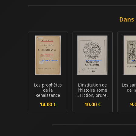
Dans 
Les prophètes
L'institution de
Les sa
de la
l'histoire Tome
de T
Renaissance
I Fiction, ordre,
Dante Léonard
orig...
14.00 €
10.00 €
9.
de Vinci ...