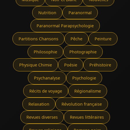
Nutrition
Paranormal
Paranormal Parapsychologie
Partitions Chansons
Pêche
Peinture
Philosophie
Photographie
Physique Chimie
Poésie
Préhistoire
Psychanalyse
Psychologie
Récits de voyage
Régionalisme
Relaxation
Révolution française
Revues diverses
Revues littéraires