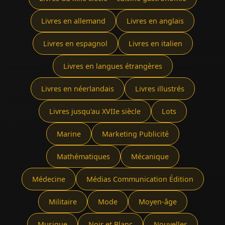
Livres en allemand
Livres en anglais
Livres en espagnol
Livres en italien
Livres en langues étrangères
Livres en néerlandais
Livres illustrés
Livres jusqu'au XVIIe siècle
Lots
Marine
Marketing Publicité
Mathématiques
Mécanique
Médecine
Médias Communication Édition
Militaire
Mode
Moyen-âge
Musique
Noir et Blanc
Nouvelles