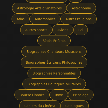
Astrologie Arts divinatoires
Astronomie
Atlas
Automobiles
Autres religions
Autres sports
Avions
Bd
Bébés Enfants
Biographies Chanteurs Musiciens
Biographies Écrivains Philosophes
Biographies Personnalités
Biographies Politiques Militaires
Bourse Finance
Boxe
Bricolage
Cahiers du Cinéma
Catalogues