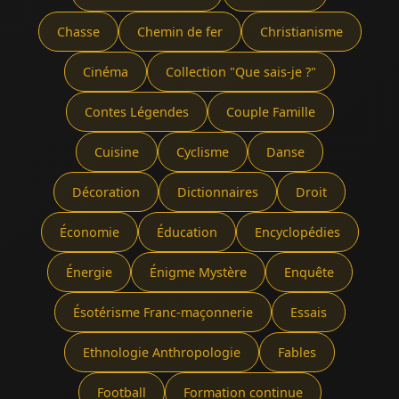
Chasse
Chemin de fer
Christianisme
Cinéma
Collection "Que sais-je ?"
Contes Légendes
Couple Famille
Cuisine
Cyclisme
Danse
Décoration
Dictionnaires
Droit
Économie
Éducation
Encyclopédies
Énergie
Énigme Mystère
Enquête
Ésotérisme Franc-maçonnerie
Essais
Ethnologie Anthropologie
Fables
Football
Formation continue