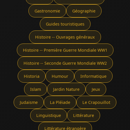
Gastronomie
Géographie
Guides touristiques
Histoire -- Ouvrages généraux
Histoire -- Première Guerre Mondiale WW1
Histoire -- Seconde Guerre Mondiale WW2
Historia
Humour
Informatique
Islam
Jardin Nature
Jeux
Judaïsme
La Pléïade
Le Crapouillot
Linguistique
Littérature
Littérature étrangère