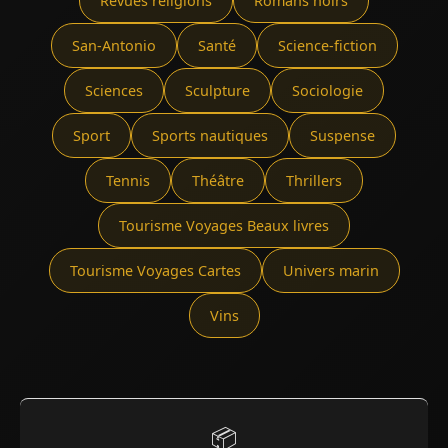
Revues religions
Romans noirs
San-Antonio
Santé
Science-fiction
Sciences
Sculpture
Sociologie
Sport
Sports nautiques
Suspense
Tennis
Théâtre
Thrillers
Tourisme Voyages Beaux livres
Tourisme Voyages Cartes
Univers marin
Vins
📦