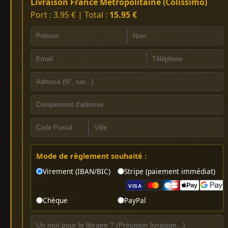
Livraison France Métropolitaine (Colissimo)
Port : 3.95 € | Total :
15.95 €
Mode de règlement souhaité :
Virement (IBAN/BIC)
Stripe (paiement immédiat)
VISA
Chèque
PayPal