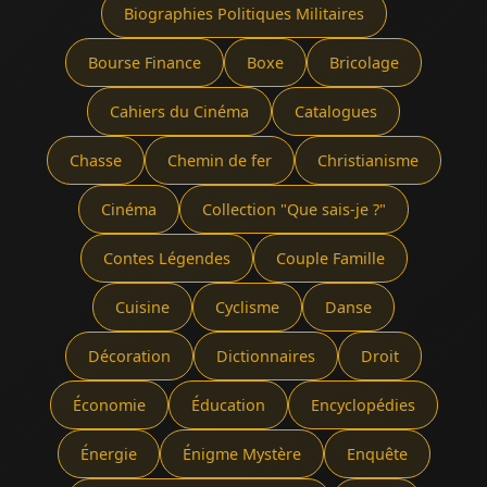
Biographies Politiques Militaires
Bourse Finance
Boxe
Bricolage
Cahiers du Cinéma
Catalogues
Chasse
Chemin de fer
Christianisme
Cinéma
Collection "Que sais-je ?"
Contes Légendes
Couple Famille
Cuisine
Cyclisme
Danse
Décoration
Dictionnaires
Droit
Économie
Éducation
Encyclopédies
Énergie
Énigme Mystère
Enquête