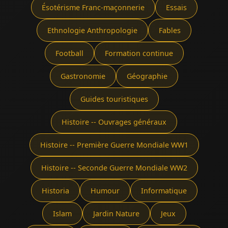
Ésotérisme Franc-maçonnerie
Essais
Ethnologie Anthropologie
Fables
Football
Formation continue
Gastronomie
Géographie
Guides touristiques
Histoire -- Ouvrages généraux
Histoire -- Première Guerre Mondiale WW1
Histoire -- Seconde Guerre Mondiale WW2
Historia
Humour
Informatique
Islam
Jardin Nature
Jeux