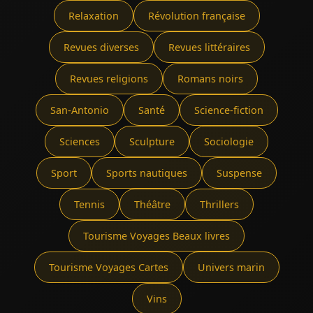
Relaxation
Révolution française
Revues diverses
Revues littéraires
Revues religions
Romans noirs
San-Antonio
Santé
Science-fiction
Sciences
Sculpture
Sociologie
Sport
Sports nautiques
Suspense
Tennis
Théâtre
Thrillers
Tourisme Voyages Beaux livres
Tourisme Voyages Cartes
Univers marin
Vins