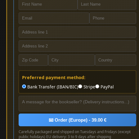
Preferred payment method:
Bank Transfer (IBAN/BIC)
Stripe
PayPal
📧 Order (Europe) - 39.00 €
Carefully packaged and shipped on Tuesdays and Fridays (except
public holidays) EU delivery: 3 to 9 days after shipping