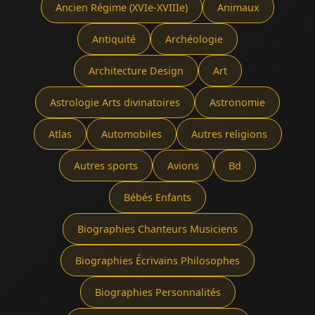
Ancien Régime (XVIe-XVIIIe)
Animaux
Antiquité
Archéologie
Architecture Design
Art
Astrologie Arts divinatoires
Astronomie
Atlas
Automobiles
Autres religions
Autres sports
Avions
Bd
Bébés Enfants
Biographies Chanteurs Musiciens
Biographies Écrivains Philosophes
Biographies Personnalités