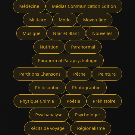
Médecine
Médias Communication Édition
Militaire
Mode
Moyen-âge
Musique
Noir et Blanc
Nouvelles
Nutrition
Paranormal
Paranormal Parapsychologie
Partitions Chansons
Pêche
Peinture
Philosophie
Photographie
Physique Chimie
Poésie
Préhistoire
Psychanalyse
Psychologie
Récits de voyage
Régionalisme