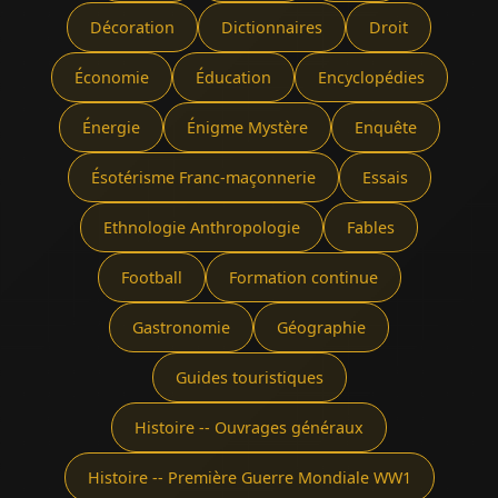
Décoration
Dictionnaires
Droit
Économie
Éducation
Encyclopédies
Énergie
Énigme Mystère
Enquête
Ésotérisme Franc-maçonnerie
Essais
Ethnologie Anthropologie
Fables
Football
Formation continue
Gastronomie
Géographie
Guides touristiques
Histoire -- Ouvrages généraux
Histoire -- Première Guerre Mondiale WW1