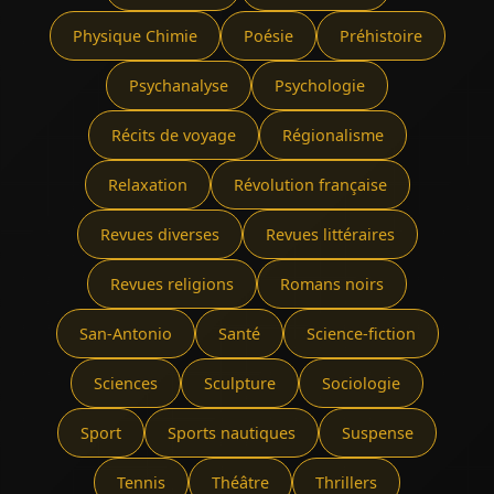
Physique Chimie
Poésie
Préhistoire
Psychanalyse
Psychologie
Récits de voyage
Régionalisme
Relaxation
Révolution française
Revues diverses
Revues littéraires
Revues religions
Romans noirs
San-Antonio
Santé
Science-fiction
Sciences
Sculpture
Sociologie
Sport
Sports nautiques
Suspense
Tennis
Théâtre
Thrillers