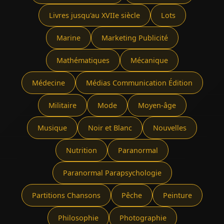
Livres jusqu'au XVIIe siècle
Lots
Marine
Marketing Publicité
Mathématiques
Mécanique
Médecine
Médias Communication Édition
Militaire
Mode
Moyen-âge
Musique
Noir et Blanc
Nouvelles
Nutrition
Paranormal
Paranormal Parapsychologie
Partitions Chansons
Pêche
Peinture
Philosophie
Photographie