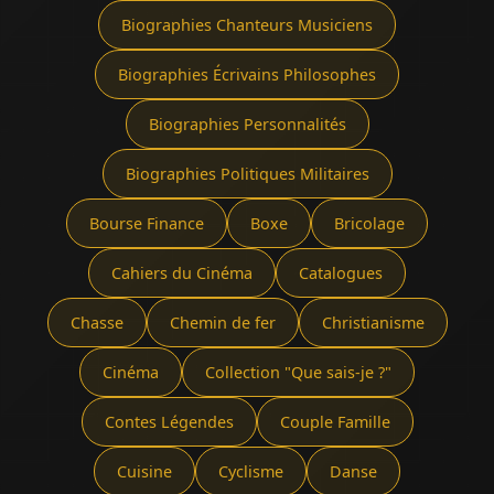
Biographies Chanteurs Musiciens
Biographies Écrivains Philosophes
Biographies Personnalités
Biographies Politiques Militaires
Bourse Finance
Boxe
Bricolage
Cahiers du Cinéma
Catalogues
Chasse
Chemin de fer
Christianisme
Cinéma
Collection "Que sais-je ?"
Contes Légendes
Couple Famille
Cuisine
Cyclisme
Danse