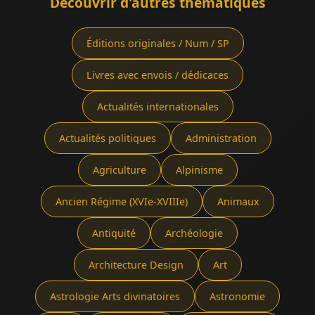
Découvrir d'autres thématiques
Éditions originales / Num / SP
Livres avec envois / dédicaces
Actualités internationales
Actualités politiques
Administration
Agriculture
Alpinisme
Ancien Régime (XVIe-XVIIIe)
Animaux
Antiquité
Archéologie
Architecture Design
Art
Astrologie Arts divinatoires
Astronomie