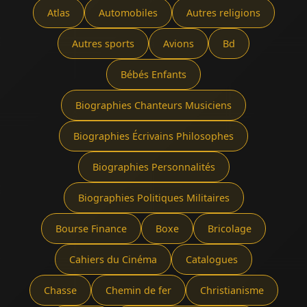
Atlas
Automobiles
Autres religions
Autres sports
Avions
Bd
Bébés Enfants
Biographies Chanteurs Musiciens
Biographies Écrivains Philosophes
Biographies Personnalités
Biographies Politiques Militaires
Bourse Finance
Boxe
Bricolage
Cahiers du Cinéma
Catalogues
Chasse
Chemin de fer
Christianisme