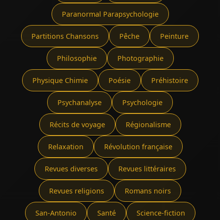
Paranormal Parapsychologie
Partitions Chansons
Pêche
Peinture
Philosophie
Photographie
Physique Chimie
Poésie
Préhistoire
Psychanalyse
Psychologie
Récits de voyage
Régionalisme
Relaxation
Révolution française
Revues diverses
Revues littéraires
Revues religions
Romans noirs
San-Antonio
Santé
Science-fiction