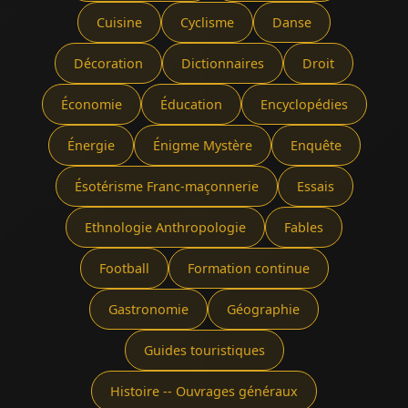
Cuisine
Cyclisme
Danse
Décoration
Dictionnaires
Droit
Économie
Éducation
Encyclopédies
Énergie
Énigme Mystère
Enquête
Ésotérisme Franc-maçonnerie
Essais
Ethnologie Anthropologie
Fables
Football
Formation continue
Gastronomie
Géographie
Guides touristiques
Histoire -- Ouvrages généraux