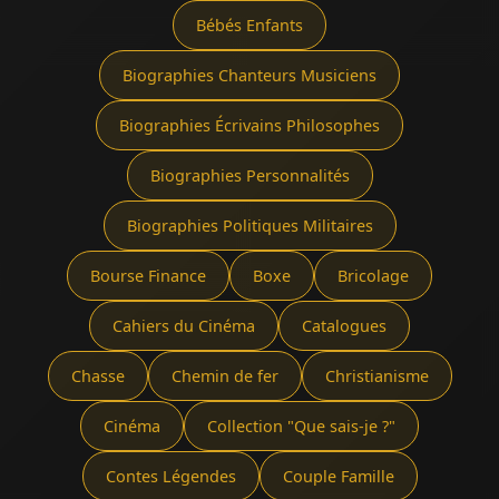
Bébés Enfants
Biographies Chanteurs Musiciens
Biographies Écrivains Philosophes
Biographies Personnalités
Biographies Politiques Militaires
Bourse Finance
Boxe
Bricolage
Cahiers du Cinéma
Catalogues
Chasse
Chemin de fer
Christianisme
Cinéma
Collection "Que sais-je ?"
Contes Légendes
Couple Famille