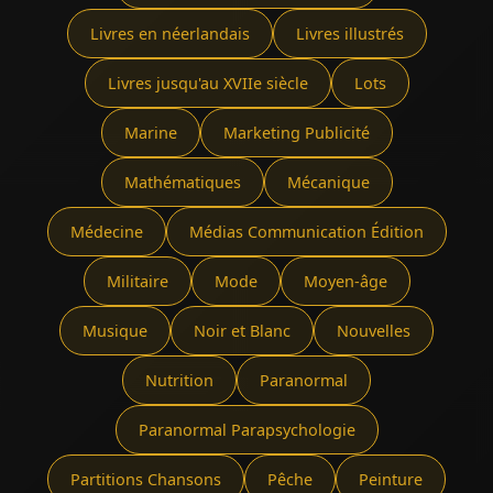
Livres en néerlandais
Livres illustrés
Livres jusqu'au XVIIe siècle
Lots
Marine
Marketing Publicité
Mathématiques
Mécanique
Médecine
Médias Communication Édition
Militaire
Mode
Moyen-âge
Musique
Noir et Blanc
Nouvelles
Nutrition
Paranormal
Paranormal Parapsychologie
Partitions Chansons
Pêche
Peinture