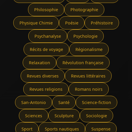
Philosophie
Photographie
Physique Chimie
Poésie
Préhistoire
Psychanalyse
Psychologie
Récits de voyage
Régionalisme
Relaxation
Révolution française
Revues diverses
Revues littéraires
Revues religions
Romans noirs
San-Antonio
Santé
Science-fiction
Sciences
Sculpture
Sociologie
Sport
Sports nautiques
Suspense