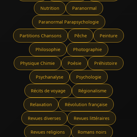
Nutrition
Paranormal
Paranormal Parapsychologie
Partitions Chansons
Pêche
Peinture
Philosophie
Photographie
Physique Chimie
Poésie
Préhistoire
Psychanalyse
Psychologie
Récits de voyage
Régionalisme
Relaxation
Révolution française
Revues diverses
Revues littéraires
Revues religions
Romans noirs