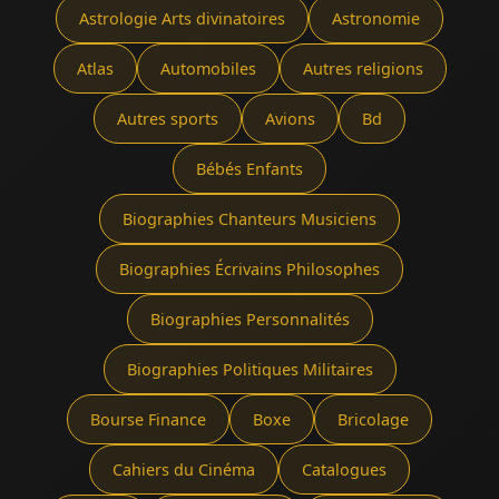
Astrologie Arts divinatoires
Astronomie
Atlas
Automobiles
Autres religions
Autres sports
Avions
Bd
Bébés Enfants
Biographies Chanteurs Musiciens
Biographies Écrivains Philosophes
Biographies Personnalités
Biographies Politiques Militaires
Bourse Finance
Boxe
Bricolage
Cahiers du Cinéma
Catalogues