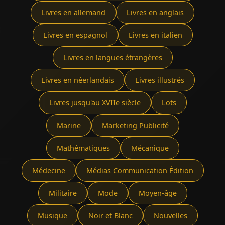
Livres en allemand
Livres en anglais
Livres en espagnol
Livres en italien
Livres en langues étrangères
Livres en néerlandais
Livres illustrés
Livres jusqu'au XVIIe siècle
Lots
Marine
Marketing Publicité
Mathématiques
Mécanique
Médecine
Médias Communication Édition
Militaire
Mode
Moyen-âge
Musique
Noir et Blanc
Nouvelles