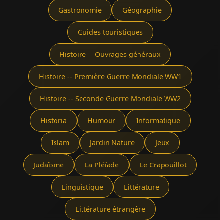
Gastronomie
Géographie
Guides touristiques
Histoire -- Ouvrages généraux
Histoire -- Première Guerre Mondiale WW1
Histoire -- Seconde Guerre Mondiale WW2
Historia
Humour
Informatique
Islam
Jardin Nature
Jeux
Judaïsme
La Pléïade
Le Crapouillot
Linguistique
Littérature
Littérature étrangère