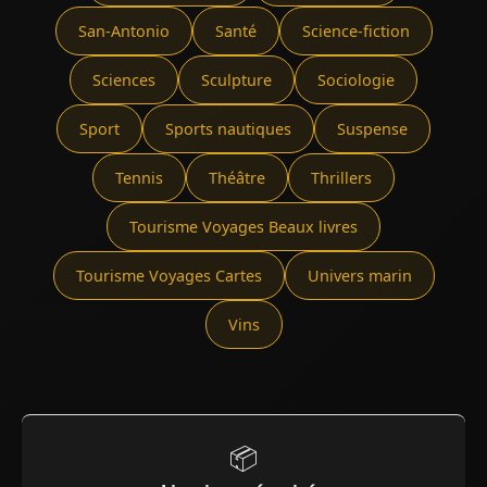
San-Antonio
Santé
Science-fiction
Sciences
Sculpture
Sociologie
Sport
Sports nautiques
Suspense
Tennis
Théâtre
Thrillers
Tourisme Voyages Beaux livres
Tourisme Voyages Cartes
Univers marin
Vins
📦