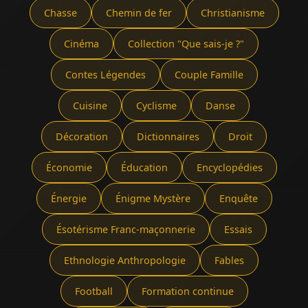
Chasse
Chemin de fer
Christianisme
Cinéma
Collection "Que sais-je ?"
Contes Légendes
Couple Famille
Cuisine
Cyclisme
Danse
Décoration
Dictionnaires
Droit
Économie
Éducation
Encyclopédies
Énergie
Énigme Mystère
Enquête
Ésotérisme Franc-maçonnerie
Essais
Ethnologie Anthropologie
Fables
Football
Formation continue