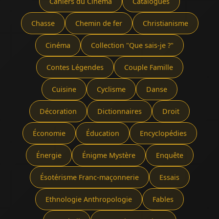
Cahiers du Cinéma
Catalogues
Chasse
Chemin de fer
Christianisme
Cinéma
Collection "Que sais-je ?"
Contes Légendes
Couple Famille
Cuisine
Cyclisme
Danse
Décoration
Dictionnaires
Droit
Économie
Éducation
Encyclopédies
Énergie
Énigme Mystère
Enquête
Ésotérisme Franc-maçonnerie
Essais
Ethnologie Anthropologie
Fables