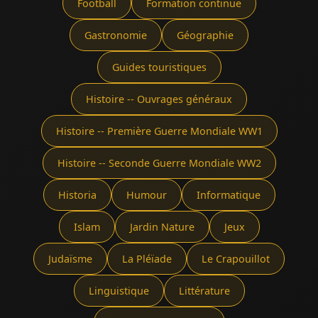
Football
Formation continue
Gastronomie
Géographie
Guides touristiques
Histoire -- Ouvrages généraux
Histoire -- Première Guerre Mondiale WW1
Histoire -- Seconde Guerre Mondiale WW2
Historia
Humour
Informatique
Islam
Jardin Nature
Jeux
Judaïsme
La Pléïade
Le Crapouillot
Linguistique
Littérature