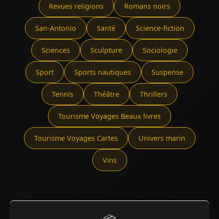
Revues religions
Romans noirs
San-Antonio
Santé
Science-fiction
Sciences
Sculpture
Sociologie
Sport
Sports nautiques
Suspense
Tennis
Théâtre
Thrillers
Tourisme Voyages Beaux livres
Tourisme Voyages Cartes
Univers marin
Vins