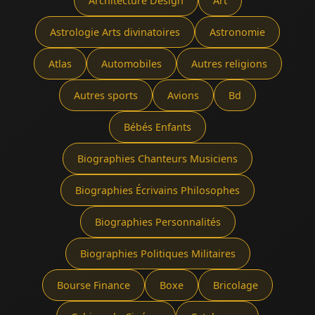
Architecture Design
Art
Astrologie Arts divinatoires
Astronomie
Atlas
Automobiles
Autres religions
Autres sports
Avions
Bd
Bébés Enfants
Biographies Chanteurs Musiciens
Biographies Écrivains Philosophes
Biographies Personnalités
Biographies Politiques Militaires
Bourse Finance
Boxe
Bricolage