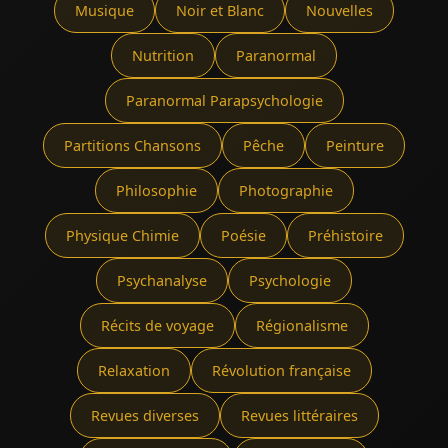
Musique
Noir et Blanc
Nouvelles
Nutrition
Paranormal
Paranormal Parapsychologie
Partitions Chansons
Pêche
Peinture
Philosophie
Photographie
Physique Chimie
Poésie
Préhistoire
Psychanalyse
Psychologie
Récits de voyage
Régionalisme
Relaxation
Révolution française
Revues diverses
Revues littéraires