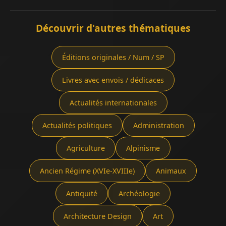
Découvrir d'autres thématiques
Éditions originales / Num / SP
Livres avec envois / dédicaces
Actualités internationales
Actualités politiques
Administration
Agriculture
Alpinisme
Ancien Régime (XVIe-XVIIIe)
Animaux
Antiquité
Archéologie
Architecture Design
Art