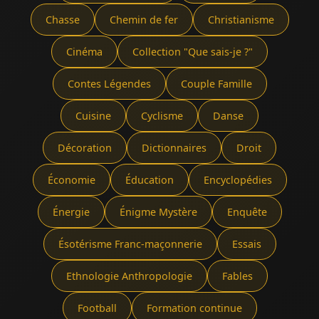
Chasse
Chemin de fer
Christianisme
Cinéma
Collection "Que sais-je ?"
Contes Légendes
Couple Famille
Cuisine
Cyclisme
Danse
Décoration
Dictionnaires
Droit
Économie
Éducation
Encyclopédies
Énergie
Énigme Mystère
Enquête
Ésotérisme Franc-maçonnerie
Essais
Ethnologie Anthropologie
Fables
Football
Formation continue