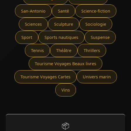
San-Antonio
Santé
Science-fiction
Sciences
Sculpture
Sociologie
Sport
Sports nautiques
Suspense
Tennis
Théâtre
Thrillers
Tourisme Voyages Beaux livres
Tourisme Voyages Cartes
Univers marin
Vins
📦