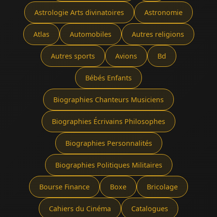
Astrologie Arts divinatoires
Astronomie
Atlas
Automobiles
Autres religions
Autres sports
Avions
Bd
Bébés Enfants
Biographies Chanteurs Musiciens
Biographies Écrivains Philosophes
Biographies Personnalités
Biographies Politiques Militaires
Bourse Finance
Boxe
Bricolage
Cahiers du Cinéma
Catalogues