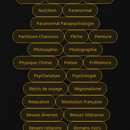
Nutrition
Paranormal
Paranormal Parapsychologie
Partitions Chansons
Pêche
Peinture
Philosophie
Photographie
Physique Chimie
Poésie
Préhistoire
Psychanalyse
Psychologie
Récits de voyage
Régionalisme
Relaxation
Révolution française
Revues diverses
Revues littéraires
Revues religions
Romans noirs