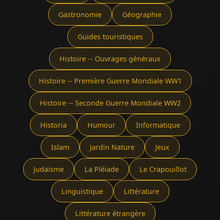
Gastronomie
Géographie
Guides touristiques
Histoire -- Ouvrages généraux
Histoire -- Première Guerre Mondiale WW1
Histoire -- Seconde Guerre Mondiale WW2
Historia
Humour
Informatique
Islam
Jardin Nature
Jeux
Judaïsme
La Pléïade
Le Crapouillot
Linguistique
Littérature
Littérature étrangère