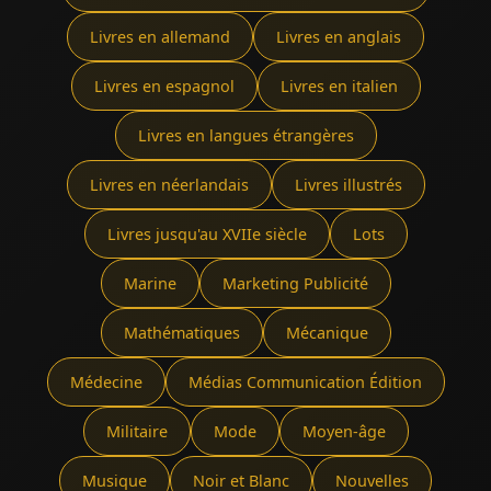
Livres en allemand
Livres en anglais
Livres en espagnol
Livres en italien
Livres en langues étrangères
Livres en néerlandais
Livres illustrés
Livres jusqu'au XVIIe siècle
Lots
Marine
Marketing Publicité
Mathématiques
Mécanique
Médecine
Médias Communication Édition
Militaire
Mode
Moyen-âge
Musique
Noir et Blanc
Nouvelles