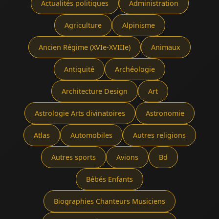
Actualités politiques
Administration
Agriculture
Alpinisme
Ancien Régime (XVIe-XVIIIe)
Animaux
Antiquité
Archéologie
Architecture Design
Art
Astrologie Arts divinatoires
Astronomie
Atlas
Automobiles
Autres religions
Autres sports
Avions
Bd
Bébés Enfants
Biographies Chanteurs Musiciens