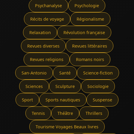
Psychanalyse
Psychologie
Récits de voyage
Régionalisme
Relaxation
Révolution française
Revues diverses
Revues littéraires
Revues religions
Romans noirs
San-Antonio
Santé
Science-fiction
Sciences
Sculpture
Sociologie
Sport
Sports nautiques
Suspense
Tennis
Théâtre
Thrillers
Tourisme Voyages Beaux livres