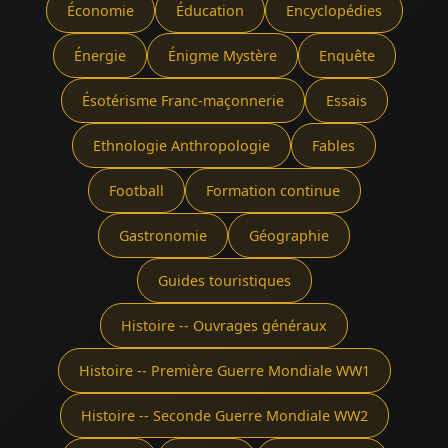
Économie
Éducation
Encyclopédies
Énergie
Énigme Mystère
Enquête
Ésotérisme Franc-maçonnerie
Essais
Ethnologie Anthropologie
Fables
Football
Formation continue
Gastronomie
Géographie
Guides touristiques
Histoire -- Ouvrages généraux
Histoire -- Première Guerre Mondiale WW1
Histoire -- Seconde Guerre Mondiale WW2