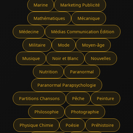
Marine
Marketing Publicité
Mathématiques
Mécanique
Médecine
Médias Communication Édition
Militaire
Mode
Moyen-âge
Musique
Noir et Blanc
Nouvelles
Nutrition
Paranormal
Paranormal Parapsychologie
Partitions Chansons
Pêche
Peinture
Philosophie
Photographie
Physique Chimie
Poésie
Préhistoire