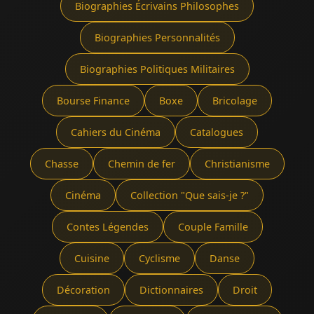
Biographies Écrivains Philosophes
Biographies Personnalités
Biographies Politiques Militaires
Bourse Finance
Boxe
Bricolage
Cahiers du Cinéma
Catalogues
Chasse
Chemin de fer
Christianisme
Cinéma
Collection "Que sais-je ?"
Contes Légendes
Couple Famille
Cuisine
Cyclisme
Danse
Décoration
Dictionnaires
Droit