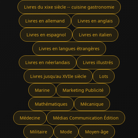
Livres du xixe siècle -- cuisine gastronomie
Livres en allemand
Livres en anglais
Livres en espagnol
Livres en italien
Livres en langues étrangères
Livres en néerlandais
Livres illustrés
Livres jusqu'au XVIIe siècle
Lots
Marine
Marketing Publicité
Mathématiques
Mécanique
Médecine
Médias Communication Édition
Militaire
Mode
Moyen-âge