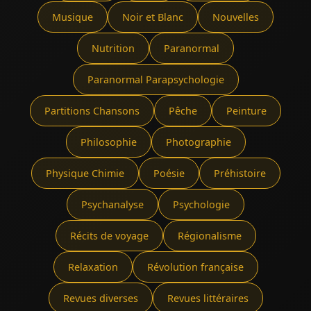
Musique
Noir et Blanc
Nouvelles
Nutrition
Paranormal
Paranormal Parapsychologie
Partitions Chansons
Pêche
Peinture
Philosophie
Photographie
Physique Chimie
Poésie
Préhistoire
Psychanalyse
Psychologie
Récits de voyage
Régionalisme
Relaxation
Révolution française
Revues diverses
Revues littéraires