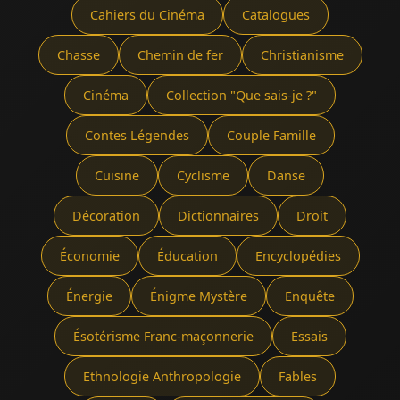
Cahiers du Cinéma
Catalogues
Chasse
Chemin de fer
Christianisme
Cinéma
Collection "Que sais-je ?"
Contes Légendes
Couple Famille
Cuisine
Cyclisme
Danse
Décoration
Dictionnaires
Droit
Économie
Éducation
Encyclopédies
Énergie
Énigme Mystère
Enquête
Ésotérisme Franc-maçonnerie
Essais
Ethnologie Anthropologie
Fables