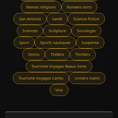
Revues religions
Romans noirs
San-Antonio
Santé
Science-fiction
Sciences
Sculpture
Sociologie
Sport
Sports nautiques
Suspense
Tennis
Théâtre
Thrillers
Tourisme Voyages Beaux livres
Tourisme Voyages Cartes
Univers marin
Vins