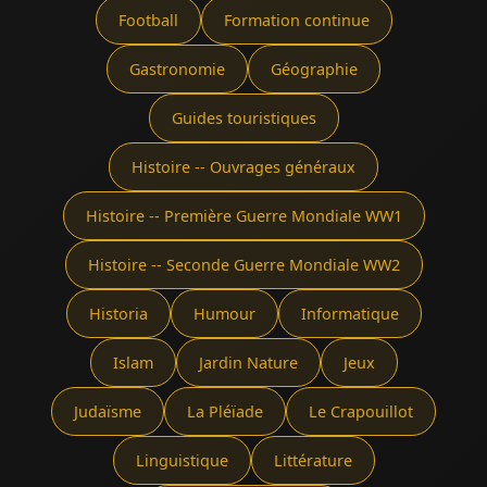
Football
Formation continue
Gastronomie
Géographie
Guides touristiques
Histoire -- Ouvrages généraux
Histoire -- Première Guerre Mondiale WW1
Histoire -- Seconde Guerre Mondiale WW2
Historia
Humour
Informatique
Islam
Jardin Nature
Jeux
Judaïsme
La Pléïade
Le Crapouillot
Linguistique
Littérature