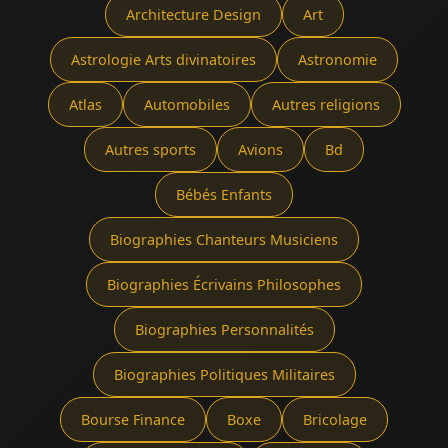
Architecture Design
Art
Astrologie Arts divinatoires
Astronomie
Atlas
Automobiles
Autres religions
Autres sports
Avions
Bd
Bébés Enfants
Biographies Chanteurs Musiciens
Biographies Écrivains Philosophes
Biographies Personnalités
Biographies Politiques Militaires
Bourse Finance
Boxe
Bricolage