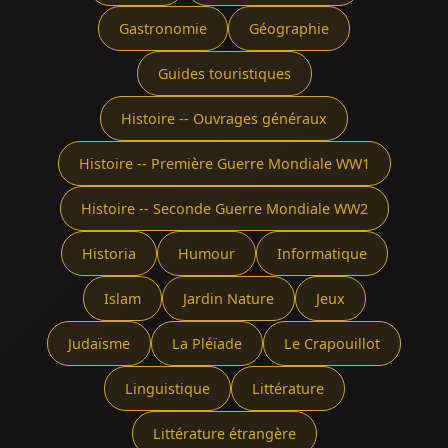
Gastronomie
Géographie
Guides touristiques
Histoire -- Ouvrages généraux
Histoire -- Première Guerre Mondiale WW1
Histoire -- Seconde Guerre Mondiale WW2
Historia
Humour
Informatique
Islam
Jardin Nature
Jeux
Judaïsme
La Pléïade
Le Crapouillot
Linguistique
Littérature
Littérature étrangère