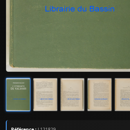
Référence :
L121829