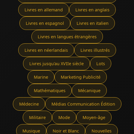
Livres en allemand
Livres en anglais
Livres en espagnol
Livres en italien
Livres en langues étrangères
Livres en néerlandais
Livres illustrés
Livres jusqu'au XVIIe siècle
Lots
Marine
Marketing Publicité
Mathématiques
Mécanique
Médecine
Médias Communication Édition
Militaire
Mode
Moyen-âge
Musique
Noir et Blanc
Nouvelles