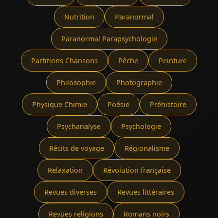
Nutrition
Paranormal
Paranormal Parapsychologie
Partitions Chansons
Pêche
Peinture
Philosophie
Photographie
Physique Chimie
Poésie
Préhistoire
Psychanalyse
Psychologie
Récits de voyage
Régionalisme
Relaxation
Révolution française
Revues diverses
Revues littéraires
Revues religions
Romans noirs