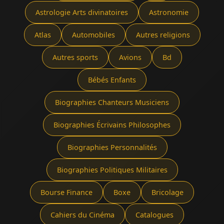
Astrologie Arts divinatoires
Astronomie
Atlas
Automobiles
Autres religions
Autres sports
Avions
Bd
Bébés Enfants
Biographies Chanteurs Musiciens
Biographies Écrivains Philosophes
Biographies Personnalités
Biographies Politiques Militaires
Bourse Finance
Boxe
Bricolage
Cahiers du Cinéma
Catalogues