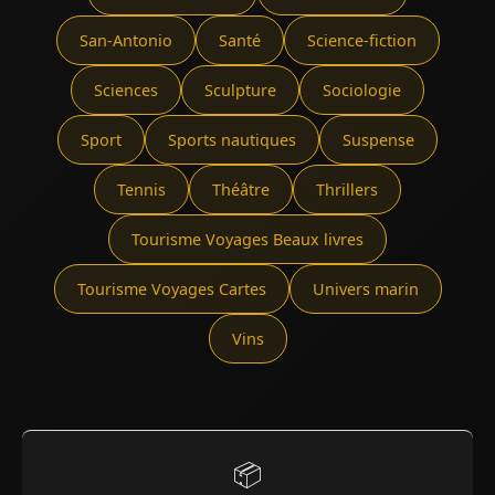
San-Antonio
Santé
Science-fiction
Sciences
Sculpture
Sociologie
Sport
Sports nautiques
Suspense
Tennis
Théâtre
Thrillers
Tourisme Voyages Beaux livres
Tourisme Voyages Cartes
Univers marin
Vins
📦