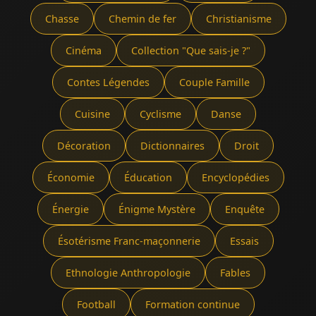
Chasse
Chemin de fer
Christianisme
Cinéma
Collection "Que sais-je ?"
Contes Légendes
Couple Famille
Cuisine
Cyclisme
Danse
Décoration
Dictionnaires
Droit
Économie
Éducation
Encyclopédies
Énergie
Énigme Mystère
Enquête
Ésotérisme Franc-maçonnerie
Essais
Ethnologie Anthropologie
Fables
Football
Formation continue