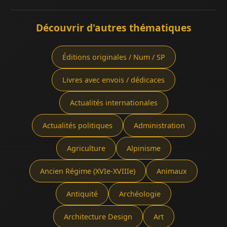
Découvrir d'autres thématiques
Éditions originales / Num / SP
Livres avec envois / dédicaces
Actualités internationales
Actualités politiques
Administration
Agriculture
Alpinisme
Ancien Régime (XVIe-XVIIIe)
Animaux
Antiquité
Archéologie
Architecture Design
Art