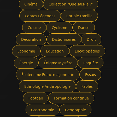
Cinéma
Collection "Que sais-je ?"
Contes Légendes
Couple Famille
Cuisine
Cyclisme
Danse
Décoration
Dictionnaires
Droit
Économie
Éducation
Encyclopédies
Énergie
Énigme Mystère
Enquête
Ésotérisme Franc-maçonnerie
Essais
Ethnologie Anthropologie
Fables
Football
Formation continue
Gastronomie
Géographie