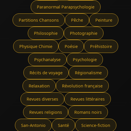
Paranormal Parapsychologie
Partitions Chansons
Pêche
Peinture
Philosophie
Photographie
Physique Chimie
Poésie
Préhistoire
Psychanalyse
Psychologie
Récits de voyage
Régionalisme
Relaxation
Révolution française
Revues diverses
Revues littéraires
Revues religions
Romans noirs
San-Antonio
Santé
Science-fiction