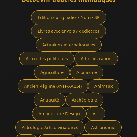
Éditions originales / Num / SP
Livres avec envois / dédicaces
Actualités internationales
Actualités politiques
Administration
Agriculture
Alpinisme
Ancien Régime (XVIe-XVIIIe)
Animaux
Antiquité
Archéologie
Architecture Design
Art
Astrologie Arts divinatoires
Astronomie