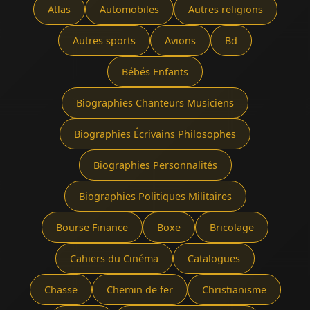
Atlas
Automobiles
Autres religions
Autres sports
Avions
Bd
Bébés Enfants
Biographies Chanteurs Musiciens
Biographies Écrivains Philosophes
Biographies Personnalités
Biographies Politiques Militaires
Bourse Finance
Boxe
Bricolage
Cahiers du Cinéma
Catalogues
Chasse
Chemin de fer
Christianisme