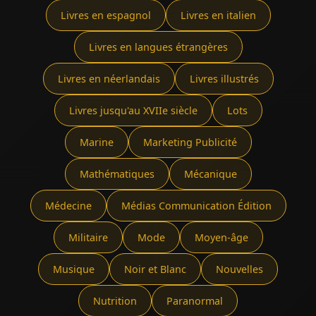
Livres en espagnol
Livres en italien
Livres en langues étrangères
Livres en néerlandais
Livres illustrés
Livres jusqu'au XVIIe siècle
Lots
Marine
Marketing Publicité
Mathématiques
Mécanique
Médecine
Médias Communication Édition
Militaire
Mode
Moyen-âge
Musique
Noir et Blanc
Nouvelles
Nutrition
Paranormal