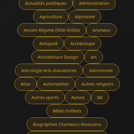
Actualités politiques
Administration
Agriculture
Alpinisme
Ancien Régime (XVIe-XVIIIe)
Animaux
Antiquité
Archéologie
Architecture Design
Art
Astrologie Arts divinatoires
Astronomie
Atlas
Automobiles
Autres religions
Autres sports
Avions
Bd
Bébés Enfants
Biographies Chanteurs Musiciens