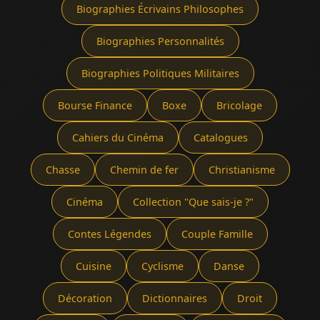
Biographies Écrivains Philosophes
Biographies Personnalités
Biographies Politiques Militaires
Bourse Finance
Boxe
Bricolage
Cahiers du Cinéma
Catalogues
Chasse
Chemin de fer
Christianisme
Cinéma
Collection "Que sais-je ?"
Contes Légendes
Couple Famille
Cuisine
Cyclisme
Danse
Décoration
Dictionnaires
Droit