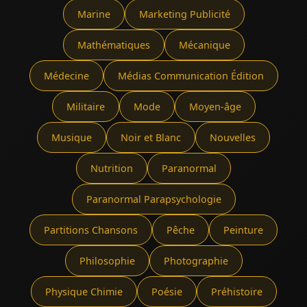
Marine
Marketing Publicité
Mathématiques
Mécanique
Médecine
Médias Communication Édition
Militaire
Mode
Moyen-âge
Musique
Noir et Blanc
Nouvelles
Nutrition
Paranormal
Paranormal Parapsychologie
Partitions Chansons
Pêche
Peinture
Philosophie
Photographie
Physique Chimie
Poésie
Préhistoire