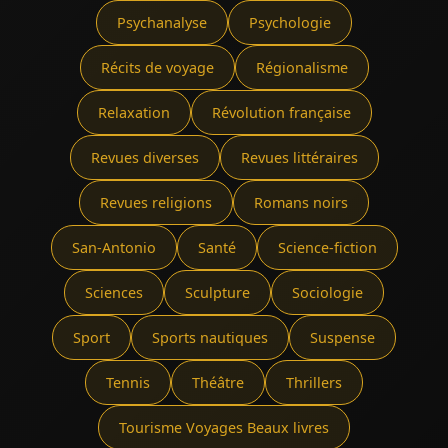
Psychanalyse
Psychologie
Récits de voyage
Régionalisme
Relaxation
Révolution française
Revues diverses
Revues littéraires
Revues religions
Romans noirs
San-Antonio
Santé
Science-fiction
Sciences
Sculpture
Sociologie
Sport
Sports nautiques
Suspense
Tennis
Théâtre
Thrillers
Tourisme Voyages Beaux livres