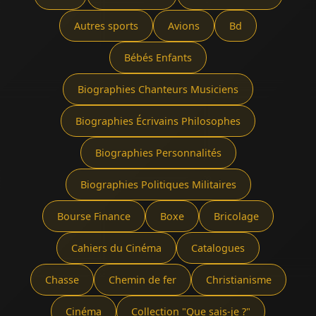
Autres sports
Avions
Bd
Bébés Enfants
Biographies Chanteurs Musiciens
Biographies Écrivains Philosophes
Biographies Personnalités
Biographies Politiques Militaires
Bourse Finance
Boxe
Bricolage
Cahiers du Cinéma
Catalogues
Chasse
Chemin de fer
Christianisme
Cinéma
Collection "Que sais-je ?"