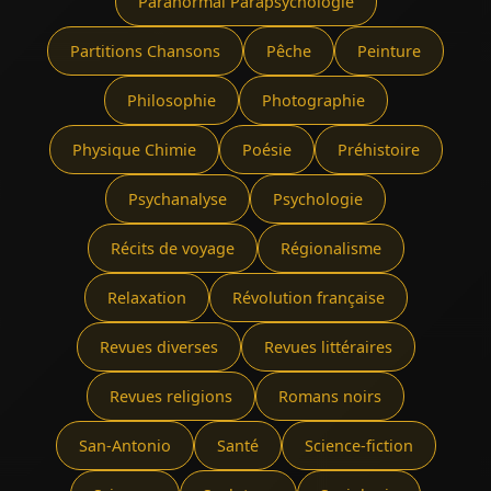
Paranormal Parapsychologie
Partitions Chansons
Pêche
Peinture
Philosophie
Photographie
Physique Chimie
Poésie
Préhistoire
Psychanalyse
Psychologie
Récits de voyage
Régionalisme
Relaxation
Révolution française
Revues diverses
Revues littéraires
Revues religions
Romans noirs
San-Antonio
Santé
Science-fiction