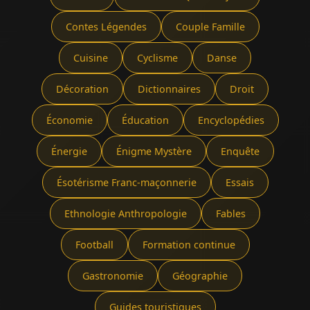
Contes Légendes
Couple Famille
Cuisine
Cyclisme
Danse
Décoration
Dictionnaires
Droit
Économie
Éducation
Encyclopédies
Énergie
Énigme Mystère
Enquête
Ésotérisme Franc-maçonnerie
Essais
Ethnologie Anthropologie
Fables
Football
Formation continue
Gastronomie
Géographie
Guides touristiques