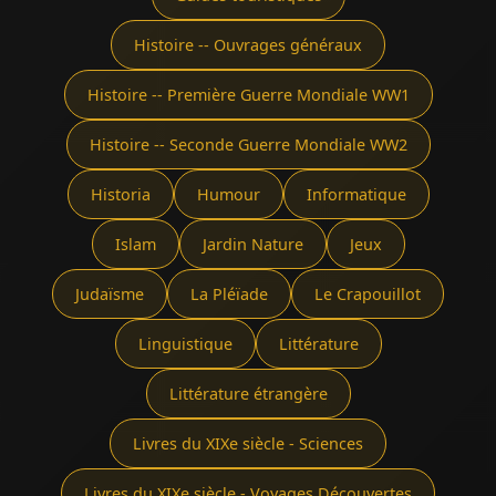
Histoire -- Ouvrages généraux
Histoire -- Première Guerre Mondiale WW1
Histoire -- Seconde Guerre Mondiale WW2
Historia
Humour
Informatique
Islam
Jardin Nature
Jeux
Judaïsme
La Pléïade
Le Crapouillot
Linguistique
Littérature
Littérature étrangère
Livres du XIXe siècle - Sciences
Livres du XIXe siècle - Voyages Découvertes