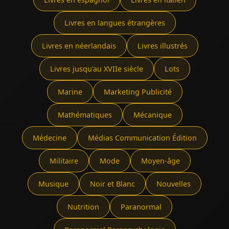
Livres en langues étrangères
Livres en néerlandais
Livres illustrés
Livres jusqu'au XVIIe siècle
Lots
Marine
Marketing Publicité
Mathématiques
Mécanique
Médecine
Médias Communication Édition
Militaire
Mode
Moyen-âge
Musique
Noir et Blanc
Nouvelles
Nutrition
Paranormal