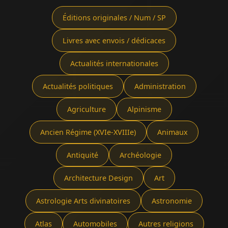
Éditions originales / Num / SP
Livres avec envois / dédicaces
Actualités internationales
Actualités politiques
Administration
Agriculture
Alpinisme
Ancien Régime (XVIe-XVIIIe)
Animaux
Antiquité
Archéologie
Architecture Design
Art
Astrologie Arts divinatoires
Astronomie
Atlas
Automobiles
Autres religions