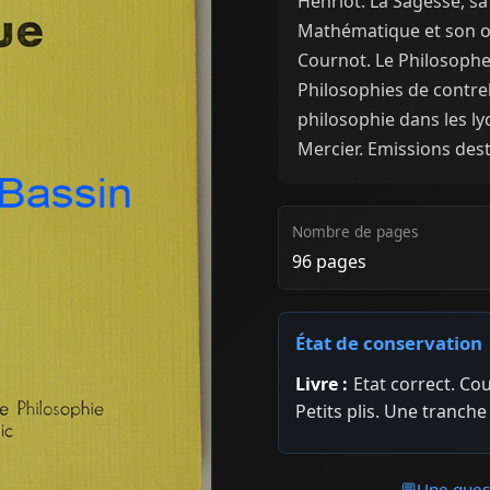
Henriot. La Sagesse, s
Mathématique et son ob
Cournot. Le Philosophe
Philosophies de contreb
philosophie dans les ly
Mercier. Emissions des
Nombre de pages
96 pages
État de conservation
Livre :
Etat correct. Co
Petits plis. Une tranch
💬
Une quest