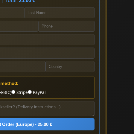
 | Total:
25.00 €
 method:
N/BIC)
Stripe
PayPal
 Order (Europe) - 25.00 €