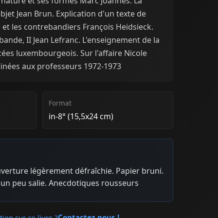
a nature et ses formes Marc Joannès. La
jet Jean Brun. Explication d'un texte de
 et les contrebandiers François Heidsieck.
ande, II Jean Lefranc. L'enseignement de la
cées luxembourgeois. Sur l'affaire Nicole
tinées aux professeurs 1972-1973
Format
in-8° (15,5x24 cm)
uverture légèrement défraîchie. Papier bruni.
e un peu salie. Anecdotiques rousseurs
ion sur ce livre ?
Contactez-nous !