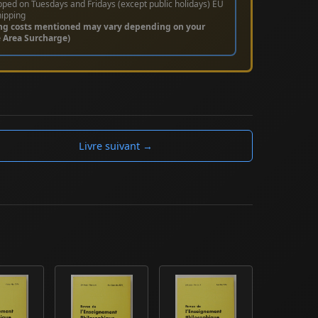
pped on Tuesdays and Fridays (except public holidays) EU
hipping
ng costs mentioned may vary depending on your
e Area Surcharge)
Livre suivant →