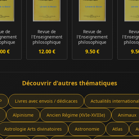
ue de
Revue de
Revue de
Revu
ignement
l'Enseignement
l'Enseignement
l'Ensei
sophique
philosophique
philosophique
philoso
n°4
n°1
n°2
n°
00 €
12.00 €
9.50 €
9.5
Découvrir d'autres thématiques
P
Livres avec envois / dédicaces
Actualités internationa
Alpinisme
Ancien Régime (XVIe-XVIIIe)
Animaux
Astrologie Arts divinatoires
Astronomie
Atlas
A