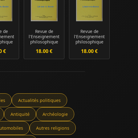
e de
Revue de
Revue de
gnement
l'Enseignement
l'Enseignement
phique
philosophique
philosophique
3
n°6
n°4
0 €
18.00 €
18.00 €
les
Actualités politiques
Antiquité
Archéologie
utomobiles
Autres religions