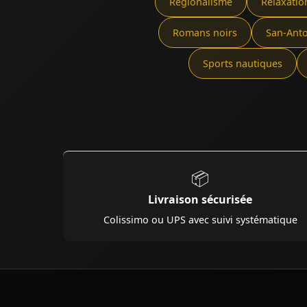
Régionalisme
Relaxatio
Romans noirs
San-Ant
Sports nautiques
📦
Livraison sécurisée
Colissimo ou UPS avec suivi systématique