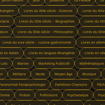
Jardin Nature
Jeux
Judaïsme
La Pléïade
Le
étrangère
Livres du XIXe siècle - Sciences
Livres du XIXe
ectacle
Livres du XIXe siècle -- Biographies
Livres du XIX
rature
Livres du XIXe siècle -- Philosophie
Livres du XIXe
Livres du xixe siècle -- cuisine gastronomie
Livres en alle
es en italien
Livres en langues étrangères
Livres en né
Lots
Marine
Marketing Publicité
Mathématiques
on
Militaire
Mode
Moyen-âge
Musique
Paranormal Parapsychologie
Partitions Chansons
Pêch
Chimie
Poésie
Préhistoire
Psychanalyse
Psy