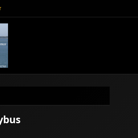
T
eybus