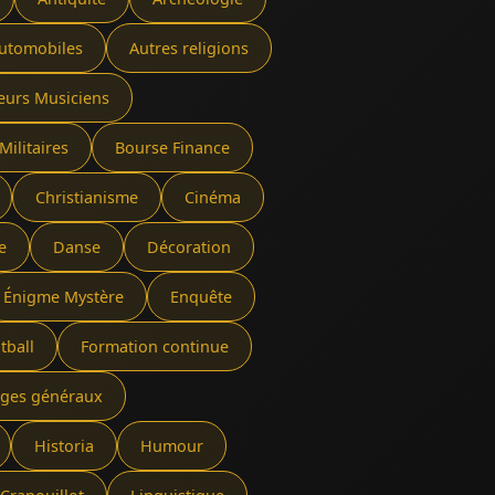
utomobiles
Autres religions
eurs Musiciens
Militaires
Bourse Finance
Christianisme
Cinéma
e
Danse
Décoration
Énigme Mystère
Enquête
tball
Formation continue
rages généraux
Historia
Humour