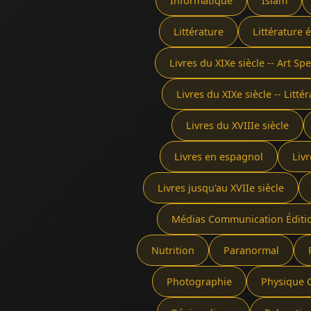
Informatique
Islam
Littérature
Littérature 
Livres du XIXe siècle -- Art Sp
Livres du XIXe siècle -- Litté
Livres du XVIIIe siècle
Livres en espagnol
Livr
Livres jusqu'au XVIIe siècle
Médias Communication Éditi
Nutrition
Paranormal
Photographie
Physique 