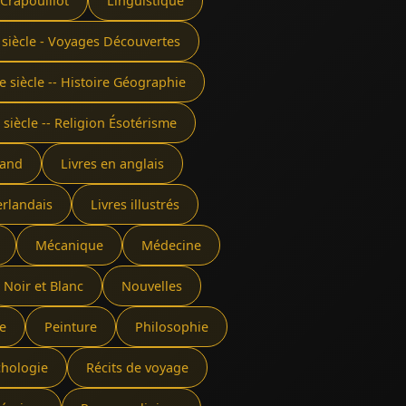
 Crapouillot
Linguistique
 siècle - Voyages Découvertes
e siècle -- Histoire Géographie
 siècle -- Religion Ésotérisme
mand
Livres en anglais
erlandais
Livres illustrés
Mécanique
Médecine
Noir et Blanc
Nouvelles
e
Peinture
Philosophie
chologie
Récits de voyage