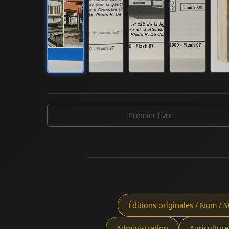
← Premier livre
Éditions originales / Num / S
Administration
Agriculture