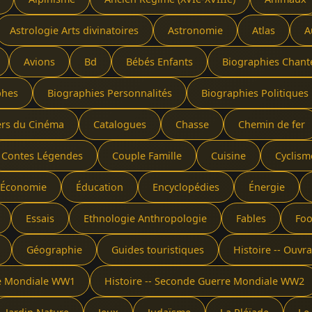
Astrologie Arts divinatoires
Astronomie
Atlas
A
Avions
Bd
Bébés Enfants
Biographies Chant
phes
Biographies Personnalités
Biographies Politiques 
ers du Cinéma
Catalogues
Chasse
Chemin de fer
Contes Légendes
Couple Famille
Cuisine
Cyclism
Économie
Éducation
Encyclopédies
Énergie
Essais
Ethnologie Anthropologie
Fables
Foo
Géographie
Guides touristiques
Histoire -- Ouv
re Mondiale WW1
Histoire -- Seconde Guerre Mondiale WW2