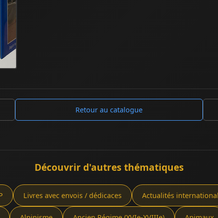
Retour au catalogue
Découvrir d'autres thématiques
P
Livres avec envois / dédicaces
Actualités internationa
Alpinisme
Ancien Régime (XVIe-XVIIIe)
Animaux