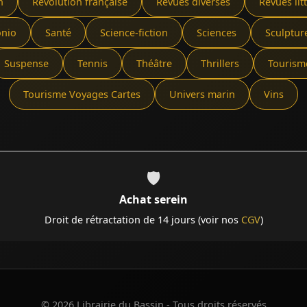
n
Révolution française
Revues diverses
Revues lit
onio
Santé
Science-fiction
Sciences
Sculptur
Suspense
Tennis
Théâtre
Thrillers
Tourism
Tourisme Voyages Cartes
Univers marin
Vins
🛡️
Achat serein
Droit de rétractation de 14 jours (voir nos
CGV
)
© 2026 Librairie du Bassin - Tous droits réservés