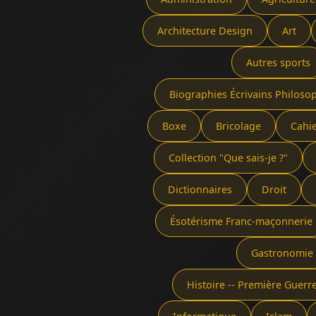
Architecture Design
Art
Autres sports
Biographies Écrivains Philoso
Boxe
Bricolage
Cahi
Collection "Que sais-je ?"
Dictionnaires
Droit
Ésotérisme Franc-maçonnerie
Gastronomie
Histoire -- Première Guer