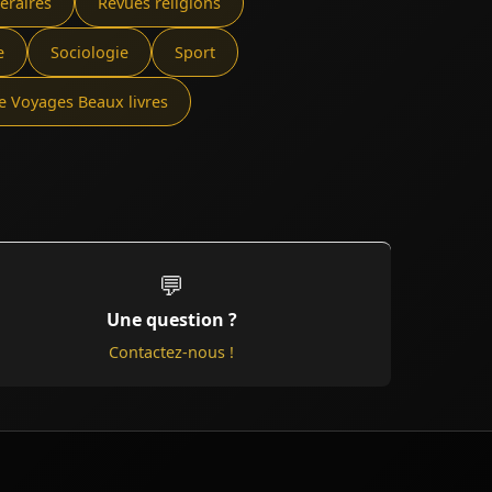
téraires
Revues religions
e
Sociologie
Sport
e Voyages Beaux livres
💬
Une question ?
Contactez-nous !