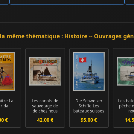
la même thématique : Histoire -- Ouvrages gé
ître La
Les canots de
Die Schweizer
Les bat
rrida
sauvetage de
Schiffe Les
pêche d
de chez nous
bateaux suisses
no
I battelli sv...
00 €
42.00 €
95.00 €
14.