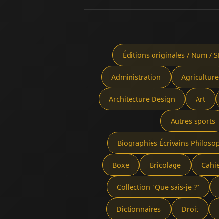
Éditions originales / Num / S
Administration
Agriculture
Architecture Design
Art
Autres sports
Biographies Écrivains Philoso
Boxe
Bricolage
Cahi
Collection "Que sais-je ?"
Dictionnaires
Droit