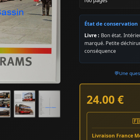
160 pages
État de conservation
Livre :
Bon état. Intérie
marqué. Petite déchirur
conséquence
💬
Une quest
24.00 €
🇫
Livraison France Mé