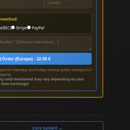
 method:
N/BIC)
Stripe
PayPal
 Order (Europe) - 32.00 €
pped on Tuesdays and Fridays (except public holidays) EU
hipping
ng costs mentioned may vary depending on your
e Area Surcharge)
Livre suivant →