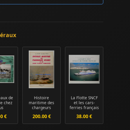
néraux
eaux de
Histoire
La Flotte SNCF
e chez
maritime des
et les cars-
us
chargeurs
ferries français
réunis et leurs
50 €
200.00 €
38.00 €
filiale...