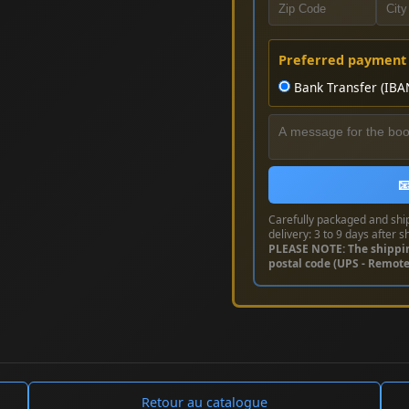
Preferred payment
Bank Transfer (IBA

Carefully packaged and shi
delivery: 3 to 9 days after s
PLEASE NOTE: The shippi
postal code (UPS - Remot
Retour au catalogue