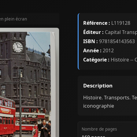
en plein écran
Référence :
L119128
Éditeur :
Capital Trans
ISBN :
9781854143563
Année :
2012
Catégorie :
Histoire --
Description
Histoire. Transports. Te
iconographie
Nombre de pages