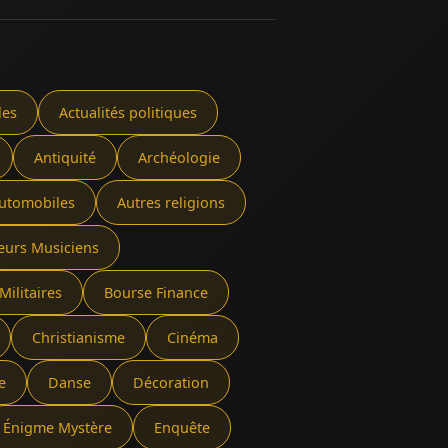
les
Actualités politiques
Antiquité
Archéologie
utomobiles
Autres religions
eurs Musiciens
Militaires
Bourse Finance
Christianisme
Cinéma
e
Danse
Décoration
Énigme Mystère
Enquête