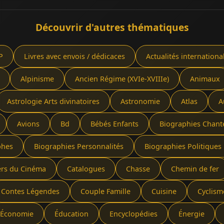
Découvrir d'autres thématiques
P
Livres avec envois / dédicaces
Actualités internationa
Alpinisme
Ancien Régime (XVIe-XVIIIe)
Animaux
Astrologie Arts divinatoires
Astronomie
Atlas
A
Avions
Bd
Bébés Enfants
Biographies Chant
phes
Biographies Personnalités
Biographies Politiques 
ers du Cinéma
Catalogues
Chasse
Chemin de fer
Contes Légendes
Couple Famille
Cuisine
Cyclism
Économie
Éducation
Encyclopédies
Énergie