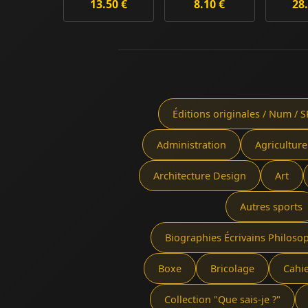
13.50 €
8.10 €
28.
Éditions originales / Num / S
Administration
Agriculture
Architecture Design
Art
Autres sports
Biographies Écrivains Philoso
Boxe
Bricolage
Cahi
Collection "Que sais-je ?"