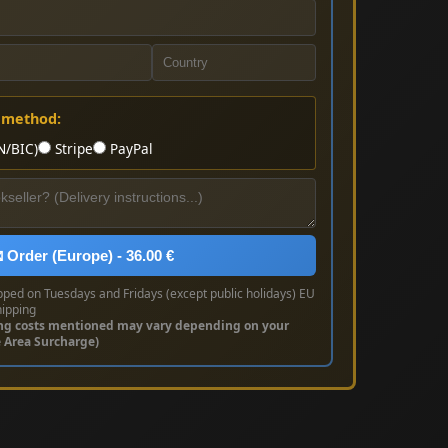
 method:
N/BIC)
Stripe
PayPal
 Order (Europe) - 36.00 €
pped on Tuesdays and Fridays (except public holidays) EU
hipping
ng costs mentioned may vary depending on your
e Area Surcharge)