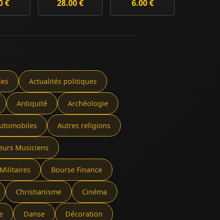
0 €
28.00 €
6.00 €
les
Actualités politiques
Antiquité
Archéologie
utomobiles
Autres religions
eurs Musiciens
Militaires
Bourse Finance
Christianisme
Cinéma
e
Danse
Décoration