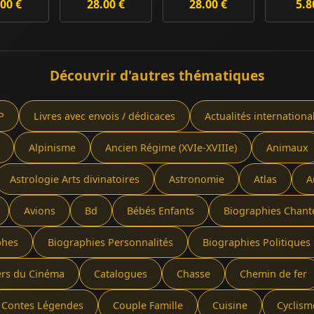
00 €
28.00 €
28.00 €
5.8
Découvrir d'autres thématiques
P
Livres avec envois / dédicaces
Actualités internationa
Alpinisme
Ancien Régime (XVIe-XVIIIe)
Animaux
Astrologie Arts divinatoires
Astronomie
Atlas
A
Avions
Bd
Bébés Enfants
Biographies Chant
phes
Biographies Personnalités
Biographies Politiques 
ers du Cinéma
Catalogues
Chasse
Chemin de fer
Contes Légendes
Couple Famille
Cuisine
Cyclism