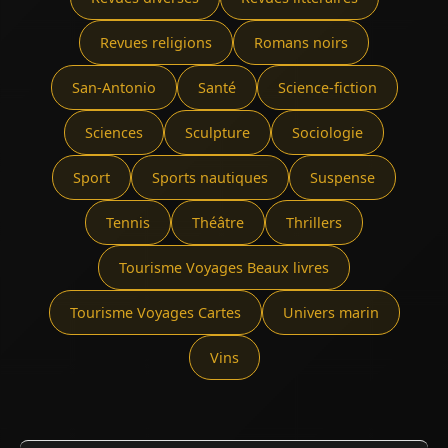
Revues religions
Romans noirs
San-Antonio
Santé
Science-fiction
Sciences
Sculpture
Sociologie
Sport
Sports nautiques
Suspense
Tennis
Théâtre
Thrillers
Tourisme Voyages Beaux livres
Tourisme Voyages Cartes
Univers marin
Vins