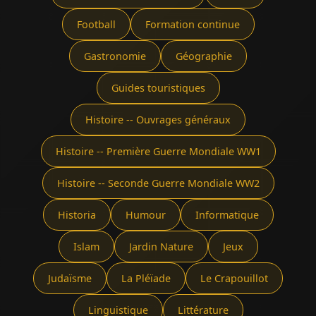
Football
Formation continue
Gastronomie
Géographie
Guides touristiques
Histoire -- Ouvrages généraux
Histoire -- Première Guerre Mondiale WW1
Histoire -- Seconde Guerre Mondiale WW2
Historia
Humour
Informatique
Islam
Jardin Nature
Jeux
Judaïsme
La Pléïade
Le Crapouillot
Linguistique
Littérature