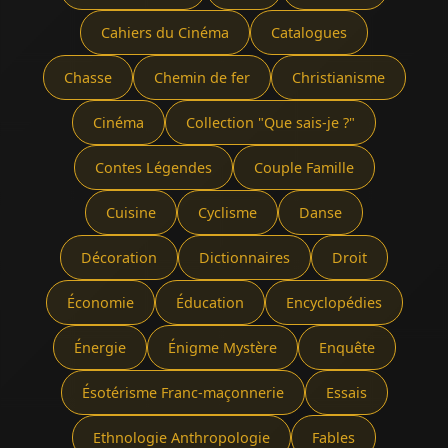
Cahiers du Cinéma
Catalogues
Chasse
Chemin de fer
Christianisme
Cinéma
Collection "Que sais-je ?"
Contes Légendes
Couple Famille
Cuisine
Cyclisme
Danse
Décoration
Dictionnaires
Droit
Économie
Éducation
Encyclopédies
Énergie
Énigme Mystère
Enquête
Ésotérisme Franc-maçonnerie
Essais
Ethnologie Anthropologie
Fables