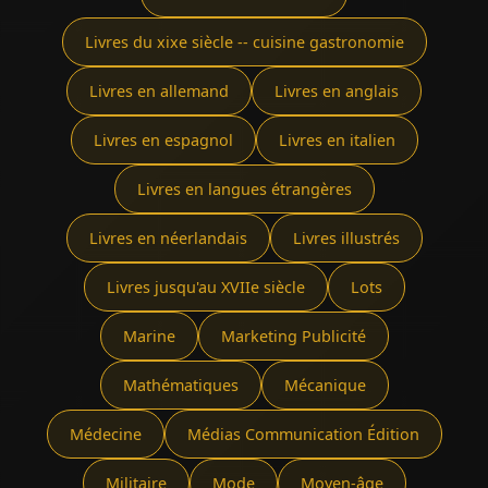
Livres du xixe siècle -- cuisine gastronomie
Livres en allemand
Livres en anglais
Livres en espagnol
Livres en italien
Livres en langues étrangères
Livres en néerlandais
Livres illustrés
Livres jusqu'au XVIIe siècle
Lots
Marine
Marketing Publicité
Mathématiques
Mécanique
Médecine
Médias Communication Édition
Militaire
Mode
Moyen-âge