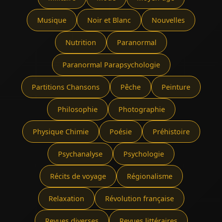
Musique
Noir et Blanc
Nouvelles
Nutrition
Paranormal
Paranormal Parapsychologie
Partitions Chansons
Pêche
Peinture
Philosophie
Photographie
Physique Chimie
Poésie
Préhistoire
Psychanalyse
Psychologie
Récits de voyage
Régionalisme
Relaxation
Révolution française
Revues diverses
Revues littéraires